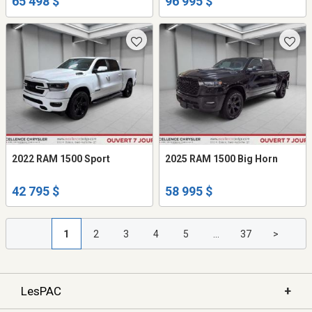
65 498 $
96 995 $
2022 RAM 1500 Sport
2025 RAM 1500 Big Horn
42 795 $
58 995 $
1
2
3
4
5
...
37
>
+
LesPAC