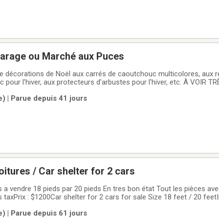
garage ou Marché aux Puces
t de décorations de Noël aux carrés de caoutchouc multicolores, aux
rbustes pour l'hiver, etc. À VOIR TRÈS BONNE
e) | Parue depuis 41 jours
itures / Car shelter for 2 cars
a vendre 18 pieds par 20 pieds En tres bon état Tout les pièces avec
 taxPrix : $1200Car shelter for 2 cars for sale Size 18 feet / 20 feet
ts are included + the roofPaid $1500 plus taxPrice : $1200
e) | Parue depuis 61 jours