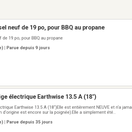
sel neuf de 19 po, pour BBQ au propane
uf de 19 po, pour BBQ au propane
e) | Parue depuis 9 jours
ige électrique Earthwise 13.5 A (18")
ctrique Earthwise 13.5 A (18")Elle est entièrement NEUVE et n'a jamai
n d'origine est encore sur la poignée).Elle a simplement été
iques : Moteur puissant de 13,5 ampères (déblaye jusqu'à 700 lb de 
e) | Parue depuis 35 jours
avail de 18 pouces et profondeur de 12