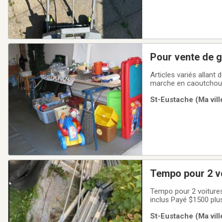
Pour vente de 
Articles variés allan
marche en caoutchouc pour l'hiver, aux protecteurs d'a
AUBAINE.
St-Eustache (Ma vill
Tempo pour 2 vo
Tempo pour 2 voitures 
inclus Payé $1500 plus
conditions All the par
St-Eustache (Ma vill