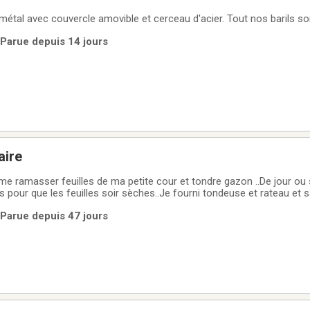
 métal avec couvercle amovible et cerceau d'acier. Tout nos barils so
 Parue depuis 14 jours
aire
 ramasser feuilles de ma petite cour et tondre gazon ..De jour ou
s pour que les feuilles soir sèches..Je fourni tondeuse et rateau et 
eut pas alors c le temps de ramasser et tondre..Ex.si le lundi il pleut p
 Parue depuis 47 jours