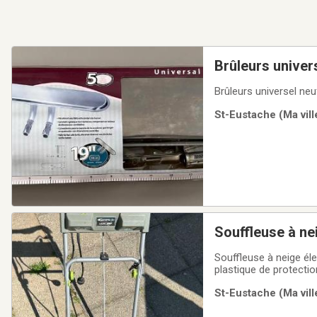
Brûleurs univer
Brûleurs universel ne
St-Eustache (Ma vill
Souffleuse à ne
Souffleuse à neige éle
plastique de protectio
assemblée.Caractérist
St-Eustache (Ma vill
minute).Largeur de tr