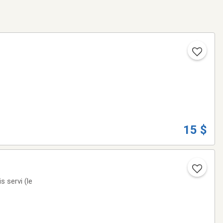
15 $
s servi (le
neige par