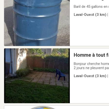
Baril de 45 gallons en
Laval-Ouest (3 km) |
Homme à tout f
Bonjour cherche homme
2 jours ne pleuvent pa
jours co secutifs il pl
Laval-Ouest (3 km) |
alors mardi on peut