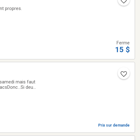
nt propres.
Ferme
15 $
 samedi mais faut
sacsDonc...Si deux
as et et le mardi
Prix sur demande