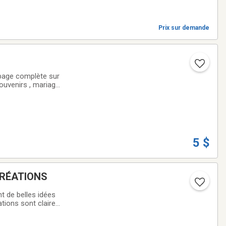
Prix sur demande
e page complète sur
souvenirs , mariage
5 $
, DÉCORS ET CRÉATIONS
nt de belles idées
tions sont claires,
 ...10$