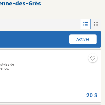
ienne-des-Grès
Activer
 styles de
vendu.
20 $