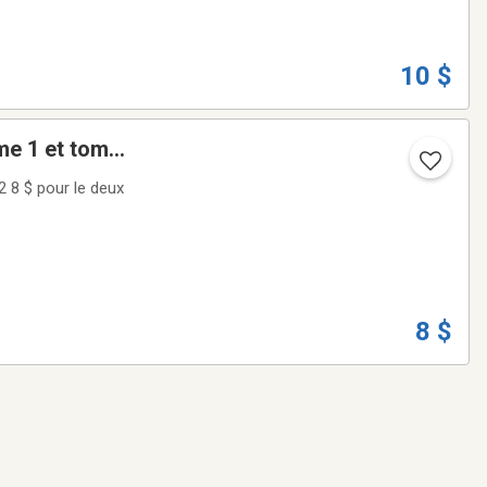
10 $
Voici un ensemble de deux beaux livres * LE ROMAN DE LAURA SECORD* tome 1 et tome 2 8 $ pour le deux
8 $