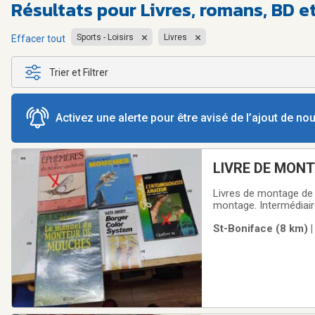
Résultats pour
Livres, romans, BD 
Sports - Loisirs
Livres
Effacer tout
Trier et Filtrer
Activez une alerte pour être avisé de l’ajout de n
LIVRE DE MON
Livres de montage de 
montage. Intermédiaire
St-Boniface (8 km) |