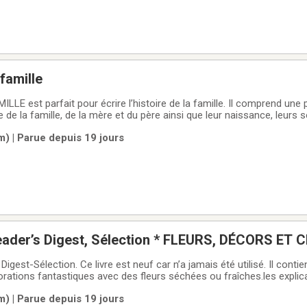
famille
LLE est parfait pour écrire l’histoire de la famille. Il comprend un
 de la famille, de la mère et du père ainsi que leur naissance, leurs 
naissance des enfants et plusieurs autres pages à remplir 5$
m) | Parue depuis 19 jours
Beau livre de Reader’s Digest, Sélection * FLEURS
Digest-Sélection. Ce livre est neuf car n’a jamais été utilisé. Il contie
rations fantastiques avec des fleurs séchées ou fraîches.les explica
comprendre avec 125 pages illustrées, en couleur. Beau cadeau à faire
m) | Parue depuis 19 jours