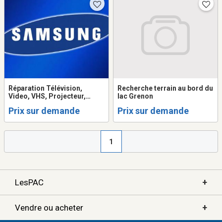
Réparation Télévision,
Recherche terrain au bord du
Video, VHS, Projecteur,
lac Grenon
Système de son, Table
Prix sur demande
Prix sur demande
tournante, Ordinateur
1
+
LesPAC
+
Vendre ou acheter