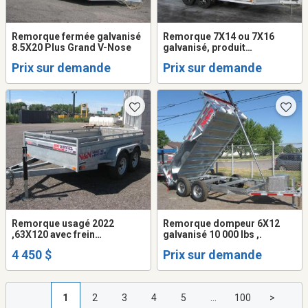
Remorque fermée galvanisé
Remorque 7X14 ou 7X16
8.5X20 Plus Grand V-Nose
galvanisé, produit
exceptionnel.
Prix sur demande
Prix sur demande
Remorque usagé 2022
Remorque dompeur 6X12
,63X120 avec frein
galvanisé 10 000 lbs ,.
électrique, galvanisé a chaud
4 450 $
Prix sur demande
1
2
3
4
5
...
100
>