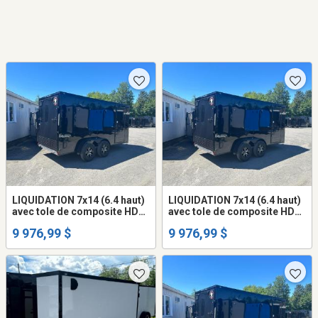
LIQUIDATION 7x14 (6.4 haut)
LIQUIDATION 7x14 (6.4 haut)
avec tole de composite HD
avec tole de composite HD
(ne gondole pas) remorque
(ne gondole pas) remorque
9 976,99 $
9 976,99 $
fermée trailer cargo fermer
fermée trailer cargo fermer
(frame peinturé ou galvanisé
(frame peinturé ou galvanisé
+$$$) mags
+$$$) mags