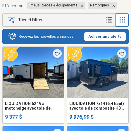
Pneus, pièces & équipements
Remorques
Effacer tout
Trier et Filtrer
Recevez les nouvelles annonces
Activer une alerte
LIQUIDATION 6X19 a
LIQUIDATION 7x14 (6.4 haut)
motoneige avec tole de
avec tole de composite HD
composite HD (ne gondole
(ne gondole pas) remorque
9 377 $
9 976,99 $
pas) remorque fermée trailer
fermée trailer cargo fermer
cargo fermer (frame
(frame peinturé ou galvanisé
peinturé ou galvanisé +977$)
+$$$) mags