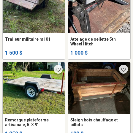
Traileur militaire m101
Attelage de sellette 5th
Wheel Hitch
1 500 $
1 000 $
Remorque plateforme
Sleigh bois chauffage et
artisanale, 5' X 9'
billots