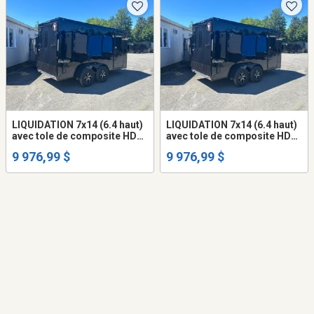
LIQUIDATION 7x14 (6.4 haut)
LIQUIDATION 7x14 (6.4 haut)
avec tole de composite HD
avec tole de composite HD
(ne gondole pas) remorque
(ne gondole pas) remorque
9 976,99 $
9 976,99 $
fermée trailer cargo fermer
fermée trailer cargo fermer
(frame peinturé ou galvanisé
(frame peinturé ou galvanisé
+$$$) mags
+$$$) mags