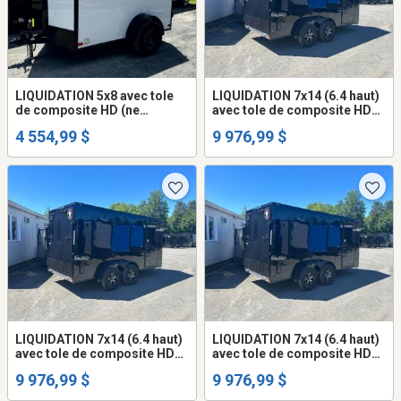
LIQUIDATION 5x8 avec tole
LIQUIDATION 7x14 (6.4 haut)
de composite HD (ne
avec tole de composite HD
gondole pas) remorque
(ne gondole pas) remorque
4 554,99 $
9 976,99 $
fermée 5.4 haut trailer cargo
fermée trailer cargo fermer
fermer (frame peinturé ou
(frame peinturé ou galvanisé
galvanisé +$$$)
+$$$) mags
LIQUIDATION 7x14 (6.4 haut)
LIQUIDATION 7x14 (6.4 haut)
avec tole de composite HD
avec tole de composite HD
(ne gondole pas) remorque
(ne gondole pas) remorque
9 976,99 $
9 976,99 $
fermée trailer cargo fermer
fermée trailer cargo fermer
(frame peinturé ou galvanisé
(frame peinturé ou galvanisé