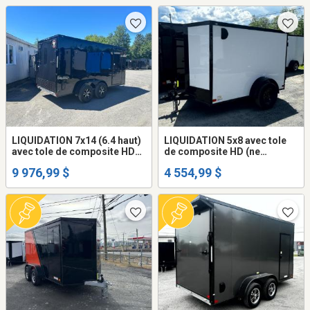
+$$$) mags
+$$$) mags
LIQUIDATION 7x14 (6.4 haut)
LIQUIDATION 5x8 avec tole
avec tole de composite HD
de composite HD (ne
(ne gondole pas) remorque
gondole pas) remorque
9 976,99 $
4 554,99 $
fermée trailer cargo fermer
fermée 5.4 haut trailer cargo
(frame peinturé ou galvanisé
fermer (frame peinturé ou
+$$$) mags
galvanisé +$$$)