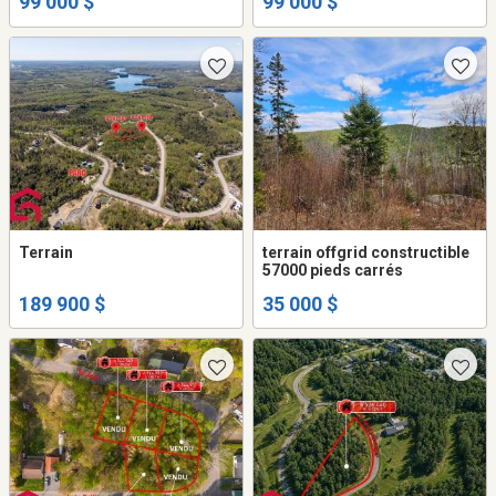
99 000 $
99 000 $
Terrain
terrain offgrid constructible
57000 pieds carrés
189 900 $
35 000 $