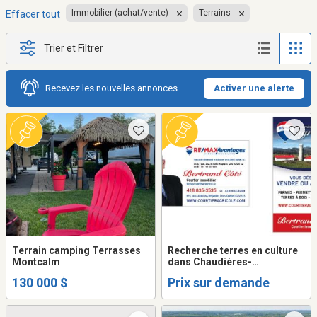
Immobilier (achat/vente)
Terrains
Effacer tout
Trier et Filtrer
Recevez les nouvelles annonces
Activer une alerte
Terrain camping Terrasses
Recherche terres en culture
Montcalm
dans Chaudières-
Appalaches pour
130 000 $
Prix sur demande
producteurs agricoles