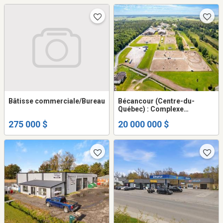
Bâtisse commerciale/Bureau
Bécancour (Centre-du-
Québec) : Complexe
équestre et club de golf 116
275 000 $
20 000 000 $
acres