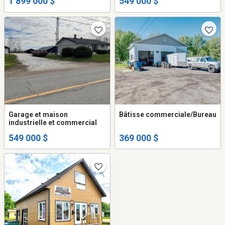
1 899 000 $
549 000 $
SAAQ
Garage et maison
Bâtisse commerciale/Bureau
industrielle et commercial
549 000 $
369 000 $