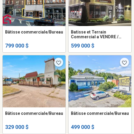
Bâtisse commerciale/Bureau
Batisse et Terrain
Commercial a VENDRE /
Situation Exceptionnelle a
799 000 $
599 000 $
Shawinigan ( Secteur Grand
Mere ) Phase 1 et 2
environnementale Approuvée
2026
Bâtisse commerciale/Bureau
Bâtisse commerciale/Bureau
329 000 $
499 000 $