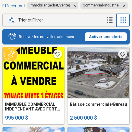
Immobilier (achat/vente)
Commercial/Industriel
Effacer tout
Trier et Filtrer
Recevez les nouvelles annonces
Activer une alerte
IMMEUBLE COMMERCIAL
Bâtisse commerciale/Bureau
INDÉPENDANT AVEC FORT
POTENTIEL DE
995 000 $
2 500 000 $
REDÉVELOPPEMENT