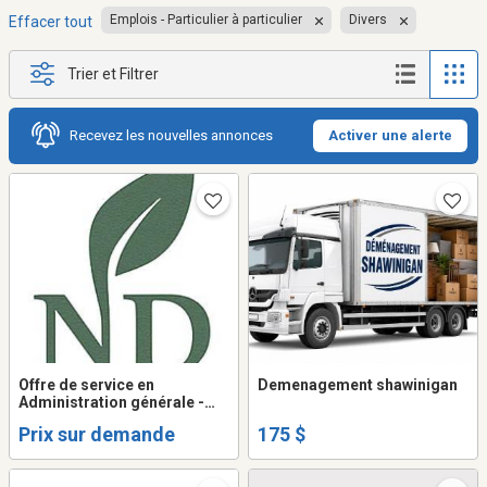
Emplois - Particulier à particulier
Divers
Effacer tout
Trier et Filtrer
Recevez les nouvelles annonces
Activer une alerte
Offre de service en
Demenagement shawinigan
Administration générale -
Optivance secrétariat
Prix sur demande
175 $
général