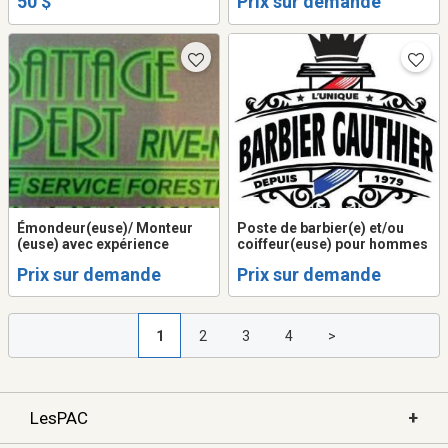
50 $
Prix sur demande
Émondeur(euse)/ Monteur
Poste de barbier(e) et/ou
(euse) avec expérience
coiffeur(euse) pour hommes
Prix sur demande
Prix sur demande
1
2
3
4
>
+
LesPAC