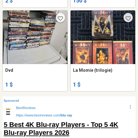
2 $
150 $
Dvd
La Momie (trilogie)
1 $
1 $