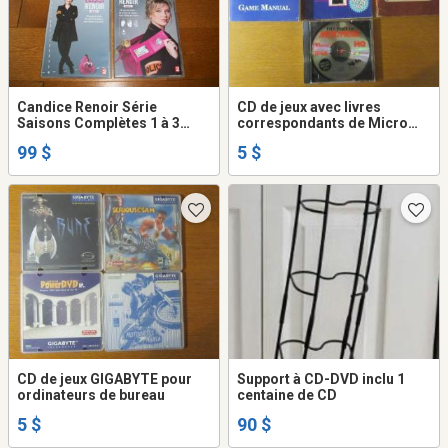
Candice Renoir Série
CD de jeux avec livres
Saisons Complètes 1 à 3
correspondants de Micro
Coffret DVD - Importation
Prose
99 $
5 $
Région 2 - Formats 16:9 + 4:3
CD de jeux GIGABYTE pour
Support à CD-DVD inclu 1
ordinateurs de bureau
centaine de CD
5 $
90 $