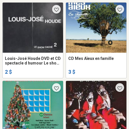
Louis-José Houde DVD et CD
CD Mes Aïeux en famille
spectacle d humour Le show
caché 2
2 $
3 $