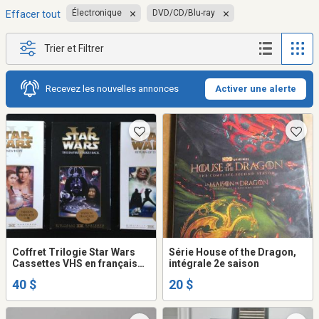
Électronique
DVD/CD/Blu-ray
Effacer tout
Trier et Filtrer
Recevez les nouvelles annonces
Activer une alerte
Coffret Trilogie Star Wars
Série House of the Dragon,
Cassettes VHS en français
intégrale 2e saison
pour collectionneur
40 $
20 $