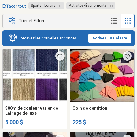
Sports - Loisirs
Activités/Évènements
Effacer tout
Trier et Filtrer
Recevez les nouvelles annonces
Activer une alerte
500m de couleur varier de
Coin de dentition
Lainage de luxe
5 000 $
225 $