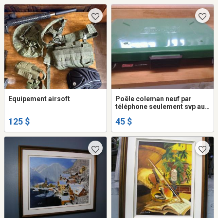
Equipement airsoft
Poêle coleman neuf par
téléphone seulement svp au
418 952 2365
125 $
45 $