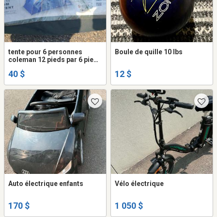
tente pour 6 personnes
Boule de quille 10 lbs
coleman 12 pieds par 6 pieds
en bon etat malgré ses 5 ans
40 $
12 $
Auto électrique enfants
Vélo électrique
170 $
1 050 $