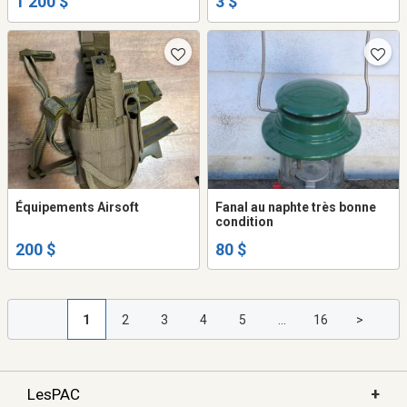
1 200 $
3 $
Équipements Airsoft
Fanal au naphte très bonne
condition
200 $
80 $
1
2
3
4
5
...
16
>
+
LesPAC