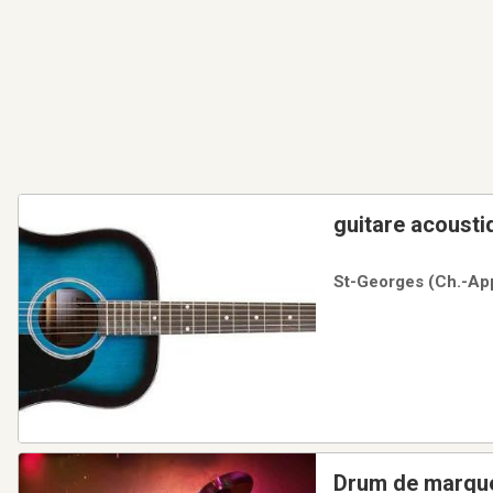
guitare acousti
St-Georges (Ch.-App
Drum de marque 