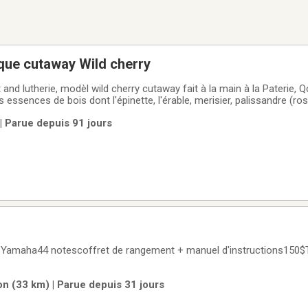
que cutaway Wild cherry
and lutherie, modèl wild cherry cutaway fait à la main à la Paterie, Qc
s essences de bois dont l'épinette, l'érable, merisier, palissandre (ro
t, support de guitare,lutrin, lumière, accordeur, tout de très bonne qu
| Parue depuis 91 jours
50 Yamaha44 notescoffret de rangement + manuel d'instructions150$
n (33 km) | Parue depuis 31 jours