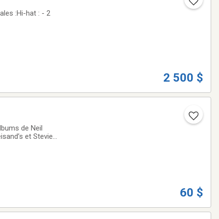
es :Hi-hat : - 2
2 500 $
lbums de Neil
isand’s et Stevie
aux photos des
60 $