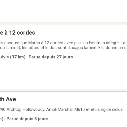
e à 12 cordes
tro-acoustique Martin à 12 cordes avec pick-up Fishman intégré. La 
on-laminé), les côtés et le dos sont d’acajou laminé. Elle donne un 
rvée dans son étui à température et humidité stables. Maison sans 
vis (37 km) | Parue depuis 27 jours
raît neuve, un
th Ave
P90 Archtop Hollowbody. Ampli Marshall M610 et étuis rigide inclus
m) | Parue depuis 5 jours