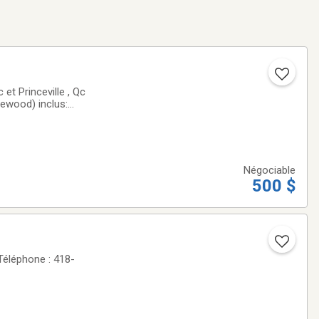
 et Princeville , Qc
sewood) inclus:
alité par téléphone
Négociable
500 $
Téléphone : 418-