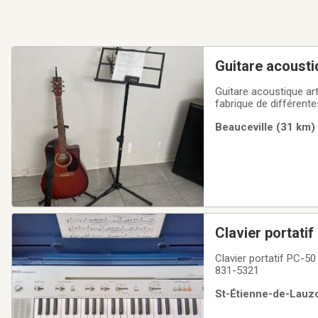
Guitare acousti
Guitare acoustique art 
fabrique de différente
guitare, courroie, capo
Beauceville (31 km) 
seulement
Clavier portatif
Clavier portatif PC-
831-5321
St-Étienne-de-Lauzo