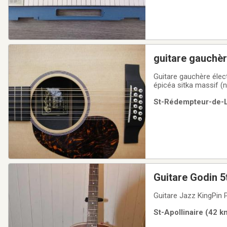
guitare gauchèr
Guitare gauchère élec
épicéa sitka massif (n
clair. Toujours conse
St-Rédempteur-de-Lé
indice d’usure, elle pa
Guitare Godin 5
Guitare Jazz KingPin 
St-Apollinaire (42 k