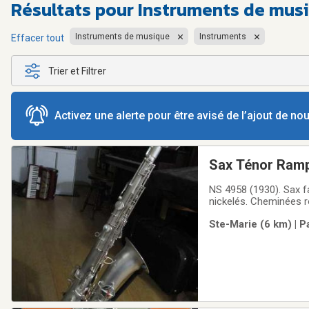
Résultats pour
Instruments de musi
Instruments de musique
Instruments
Effacer tout
Trier et Filtrer
Activez une alerte pour être avisé de l’ajout de n
Sax Ténor Ramp
NS 4958 (1930). Sax fai
nickelés. Cheminées r
dedans/dehors. Un beau
Ste-Marie (6 km) | P