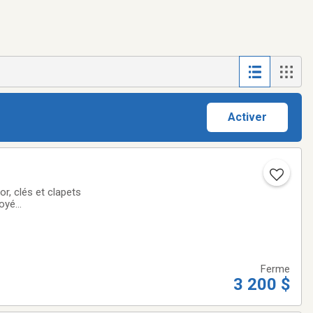
Activer
or, clés et clapets
toyé
Ferme
3 200 $