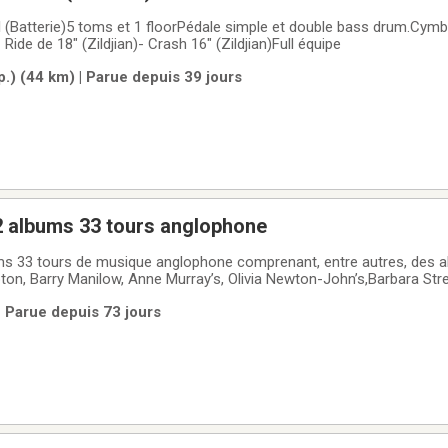
(Batterie)5 toms et 1 floorPédale simple et double bass drum.Cymbal
Ride de 18" (Zildjian)- Crash 16" (Zildjian)Full équipe
.) (44 km) | Parue depuis 39 jours
2 albums 33 tours anglophone
ms 33 tours de musique anglophone comprenant, entre autres, des a
on, Barry Manilow, Anne Murray’s, Olivia Newton-John’s,Barbara Stre
on état. Pour plus de détails vous pouvez consulter la liste jointe 
 Parue depuis 73 jours
 demande $60.00