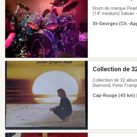
Drum de marque Pearl 
(14" medium) Sabian - 
St-Georges (Ch.-App
Collection de 3
Collection de 32 albu
Diamond, Peter Frampt
Wonder. Tous en très b
Cap-Rouge (45 km) |
principaux albums.Je