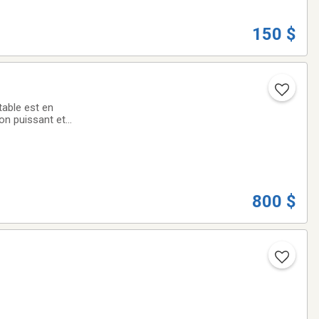
150 $
table est en
son puissant et
fumeur. Aucun
800 $