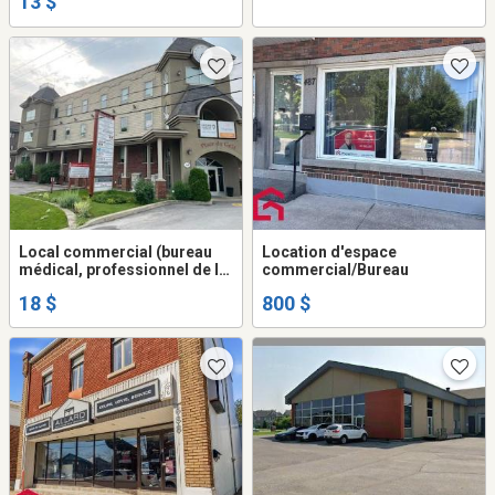
13 $
Local commercial (bureau
Location d'espace
médical, professionnel de la
commercial/Bureau
santé, avocat, notaire,
18 $
800 $
comptable, etc)