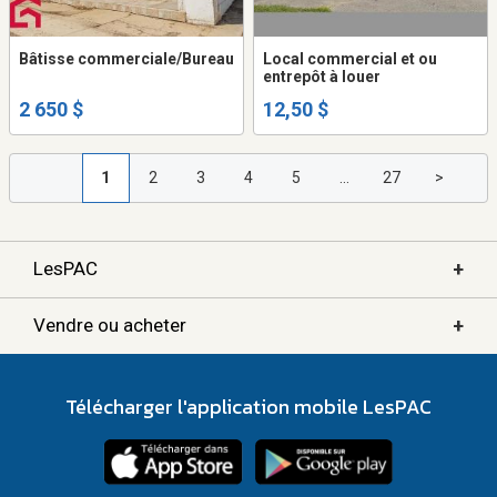
Bâtisse commerciale/Bureau
Local commercial et ou
entrepôt à louer
2 650 $
12,50 $
1
2
3
4
5
...
27
>
+
LesPAC
+
Vendre ou acheter
Télécharger l'application mobile LesPAC