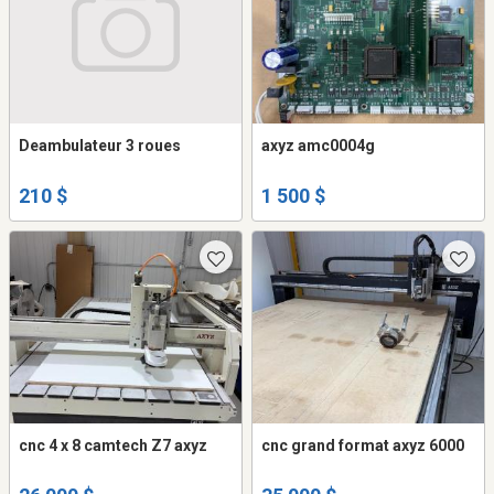
Deambulateur 3 roues
axyz amc0004g
210 $
1 500 $
cnc 4 x 8 camtech Z7 axyz
cnc grand format axyz 6000