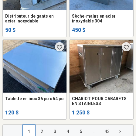
Distributeur de gants en
Sèche-mains en acier
acier inoxydable
inoxydable 304
50 $
450 $
Tablette en inox 36 po x 54 po
CHARIOT POUR CABARETS
EN STAINLESS
120 $
1 250 $
1
2
3
4
5
...
43
>