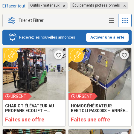
Outils - matériaux
Équipements professionnels
Effacer tout
Trier et Filtrer
Recevez les nouvelles annonces
Activer une alerte
URGENT
URGENT
CHARIOT ÉLÉVATEUR AU
HOMOGÉNÉISATEUR
PROPANE ECOLIFT —
BERTOLI PA30008 — ANNÉE
CAPACITÉ DE 3 000 KG
2023
Faites une offre
Faites une offre