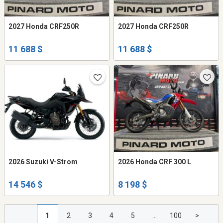
2027 Honda CRF250R
2027 Honda CRF250R
11 688 $
11 688 $
2026 Suzuki V-Strom
2026 Honda CRF 300 L
14 546 $
8 198 $
1
2
3
4
5
...
100
>