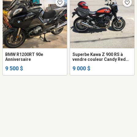
BMW R1200RT 90e
Superbe Kawa Z 900 RS à
Anniversaire
vendre couleur Candy Red
comme modèle mythique
9 500 $
9 000 $
original la Z 900 de 1972.