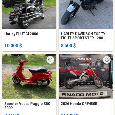
Harley FLHTCI 2006
HARLEY DAVIDSON FORTY-
EIGHT SPORTSTER 1200
CHROME ED. 225$/ MOIS
10 000 $
8 500 $
Scooter Vespa Paggio S50
2026 Honda CRF450R
2009