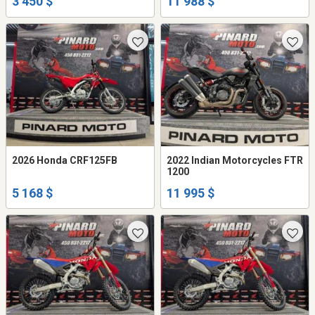
3 450 $
11 988 $
2026 Honda CRF125FB
2022 Indian Motorcycles FTR
1200
5 168 $
11 995 $