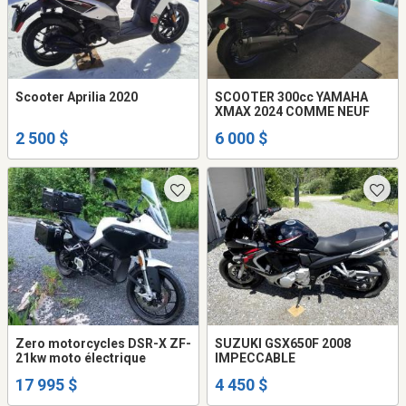
Scooter Aprilia 2020
SCOOTER 300cc YAMAHA
XMAX 2024 COMME NEUF
2 500 $
6 000 $
Zero motorcycles DSR-X ZF-
SUZUKI GSX650F 2008
21kw moto électrique
IMPECCABLE
17 995 $
4 450 $