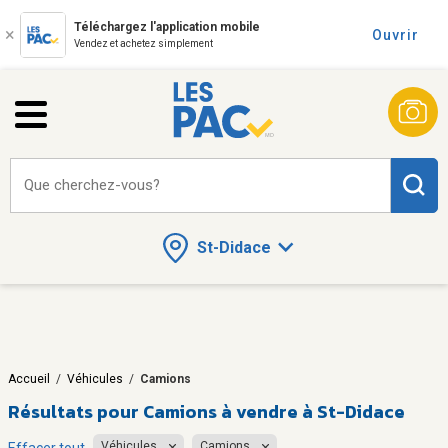
Téléchargez l'application mobile
Ouvrir
Vendez et achetez simplement
Que cherchez-vous?
St-Didace
Accueil
/
Véhicules
/
Camions
Résultats pour
Camions à vendre à St-Didace
Véhicules
Camions