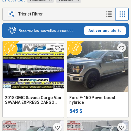
Effacer tout
Trier et Filtrer
Recevez les nouvelles annonces
Activer une alerte
2018 GMC Savana Cargo Van
Ford F-150 Powerboost
SAVANA EXPRESS CARGO
hybride
CUBE TRANSIT NACELLE
545 $
SPRINTER