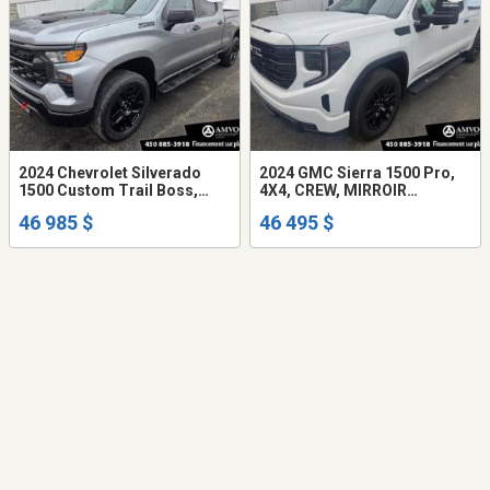
2024 Chevrolet Silverado
2024 GMC Sierra 1500 Pro,
1500 Custom Trail Boss,
4X4, CREW, MIRROIR
CREW, DEMARREUR
REMORQUAGE, MARCHE-
46 985 $
46 495 $
DISTANCE
PIED, S