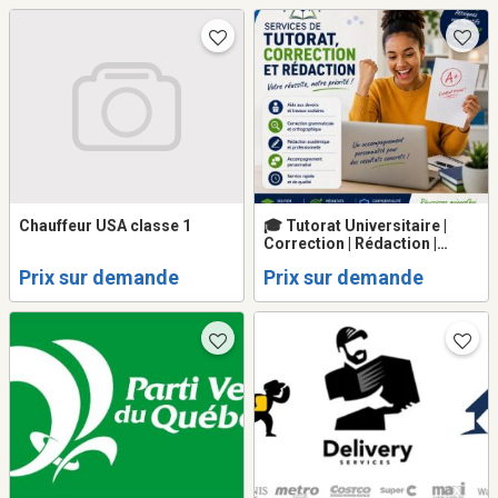
Chauffeur USA classe 1
🎓 Tutorat Universitaire |
Correction | Rédaction |
TÉLUQ | Cégep à distance |
Prix sur demande
Prix sur demande
15+ ans d'expérience