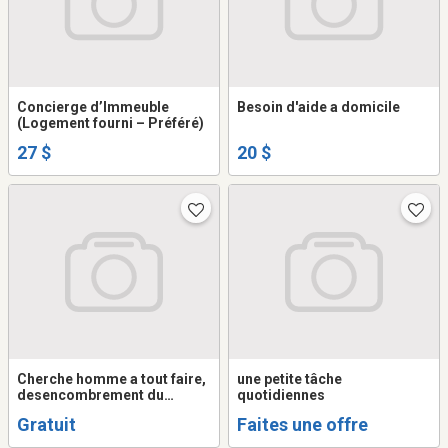
Concierge d’Immeuble
Besoin d'aide a domicile
(Logement fourni – Préféré)
27 $
20 $
Cherche homme a tout faire,
une petite tâche
desencombrement du
quotidiennes
garage, petits traveaux, aide
Gratuit
Faites une offre
hardin etc.