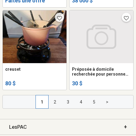
Faites une offre
38 000 $
creuset
Préposée à domicile
recherchée pour personne
tétraplégique
80 $
30 $
1
2
3
4
5
>
+
LesPAC