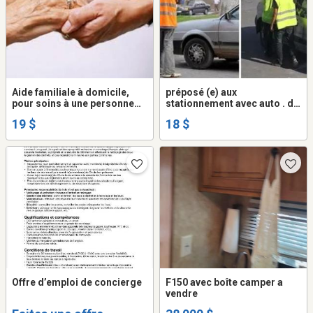
Aide familiale à domicile,
préposé (e) aux
pour soins à une personne
stationnement avec auto . de
âgée
nuit $18H payer chaque
19 $
18 $
semaine
Offre d’emploi de concierge
F150 avec boîte camper a
vendre