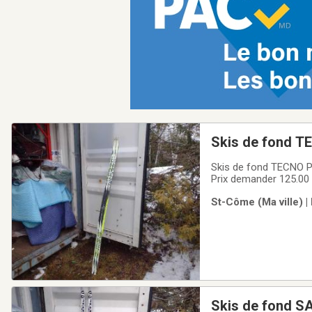
Skis de fond T
Skis de fond TECNO PR
Prix demander 125.00 
365-5190
St-Côme (Ma ville) |
Skis de fond SALOMON 179 avec fixations SNS 