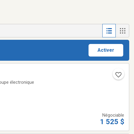
Activer
Négociable
1 525 $