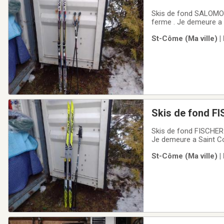
condition
Skis de fond SALOMON 179 avec fixations SNS et battons en excellente condition. Prix demande
ferme . Je demeure a 
St-Côme (Ma ville) |
Skis de fond FI
Skis de fond FISCHER avec fixations SNS et battons 
Je demeure a Saint C
St-Côme (Ma ville) |