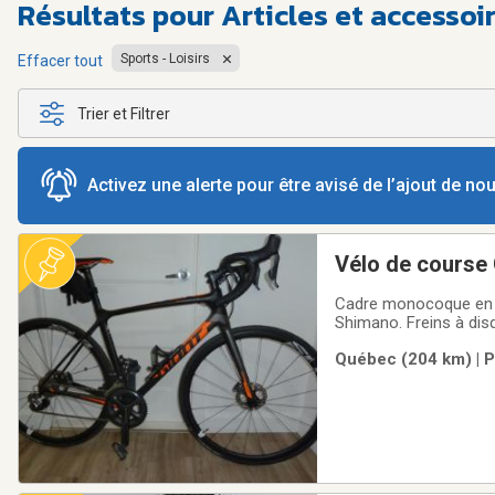
Résultats pour
Articles et accessoi
Sports - Loisirs
Effacer tout
Trier et Filtrer
Activez une alerte pour être avisé de l’ajout de n
Vélo de course
Cadre monocoque en carbone. Transmi
Shimano. Freins à disq
Québec (204 km) | P