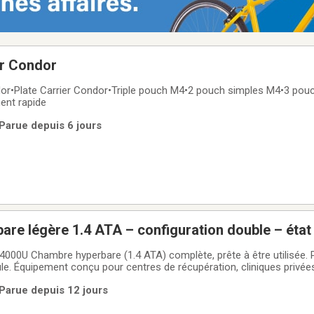
er Condor
dor•Plate Carrier Condor•Triple pouch M4•2 pouch simples M4•3 pouch
ent rapide
 Parue depuis 6 jours
re légère 1.4 ATA – configuration double – état
00U Chambre hyperbare (1.4 ATA) complète, prête à être utilisée. 
e. Équipement conçu pour centres de récupération, cliniques privé
bien-être à la maison.Caractéristiques principales : • Pression : 1.4 ATA •
 Parue depuis 12 jours
vec compresseur d’air