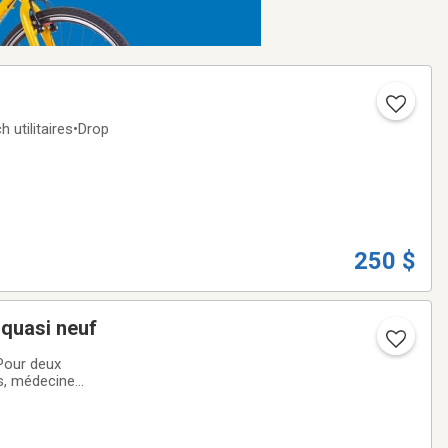
 utilitaires•Drop
250 $
 quasi neuf
Pour deux
es, médecine