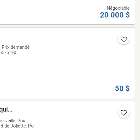
Négociable
20 000 $
r. Prix demandé
365-5190
50 $
qui
rveille. Prix