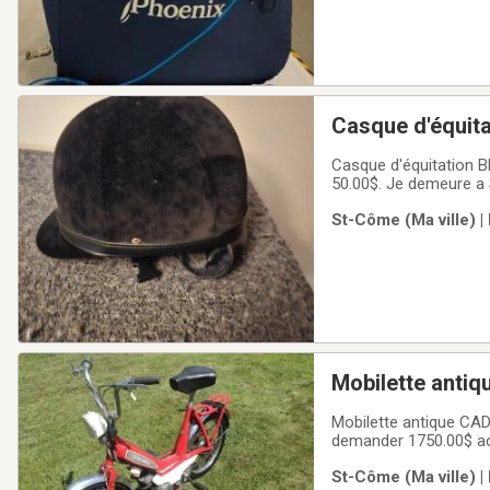
Casque d'équit
Casque d'équitation B
50.00$. Je demeure a 
St-Côme (Ma ville) |
Mobilette antiq
fonctionne enco
Mobilette antique CADY
demander 1750.00$ acheteur serieux seulement. Je demeure a Saint Come a 30 km au nord de Joliette. Pour
information 450-365-
St-Côme (Ma ville) |