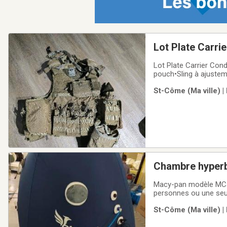
Lot Plate Carri
Lot Plate Carrier Con
pouch•Sling à ajustem
St-Côme (Ma ville) |
Chambre hyperba
Macy-pan modèle MC40
personnes ou une seul
sportive ou optimisation du 
St-Côme (Ma ville) |
Système tout-en-un a