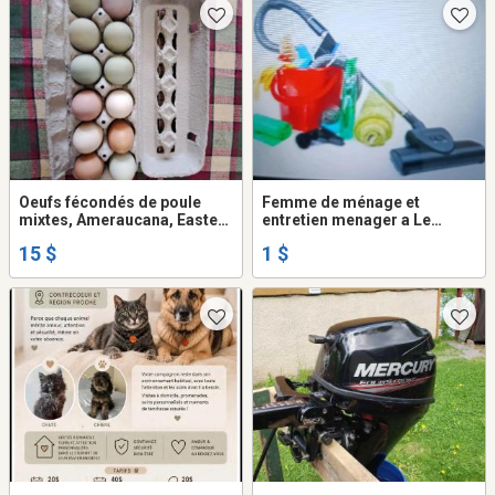
Oeufs fécondés de poule
Femme de ménage et
mixtes, Ameraucana, Easter
entretien menager a Le
Egger, Olive egger, Azur,
Gardeur
15 $
1 $
Cochin, Corniche,