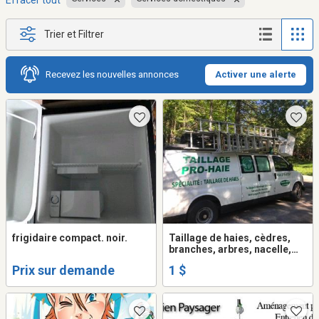
Effacer tout
Trier et Filtrer
Recevez les nouvelles annonces
Activer une alerte
frigidaire compact. noir.
Taillage de haies, cèdres,
branches, arbres, nacelle,
Laurentides
Prix sur demande
1 $