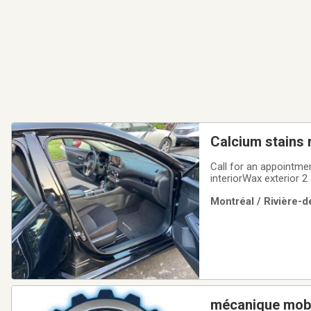
Calcium stains 
Call for an appointmen
interiorWax exterior 
compound to get rid o
Montréal / Rivière-d
mécanique mobi