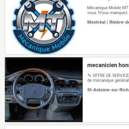
Mécanique Mobile MT – 
vous !​Vous manquez d
efficace, directement 
Montréal / Rivière-d
réorganiser votre jour
mecanicien hon
🔧 OFFRE DE SERVICE 
de mécanique générale
Changement d’huile✔️ F
St-Antoine-sur-Riche
Diagnostic de baseTrav