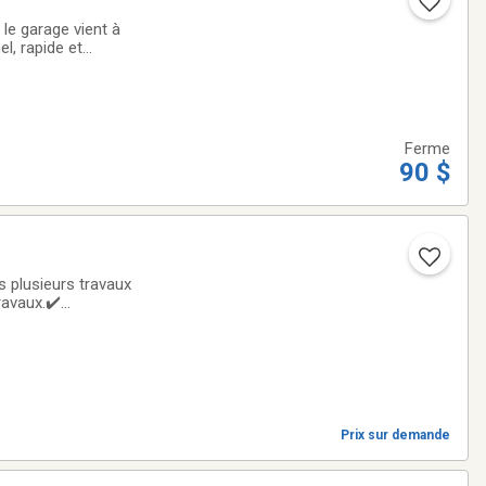
 le garage vient à
l, rapide et
age ou de
Ferme
90 $
 plusieurs travaux
ravaux.✔️
ntretien général✔️
Prix sur demande