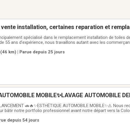
Toit convertible vente installation, certaines repara
incipalement spécialisé dans le remplacement installation de toiles 
 de 55 ans d’expérience, nous travaillons autant avec les commerçan
Nous offrons un produit de très haute qualité, souvent identique ou 
 (46 km) | Parue depuis 25 jours
AUTOMOBILE MOBILE✨LAVAGE AUTOMOBILE DE
OMICILE
 LANCEMENT 🚗🔥✨ESTHÉTIQUE AUTOMOBILE MOBILE✨⚠️ Nous rec
r bâtir notre portfolio professionnel avant notre départ vers la Col
te raison, nous offrons RABAIS DE LANCEMENT de 20 à 30 % aux 20 p
rue depuis 54 jours
mmes deux passionnés ayant déjà travaillé