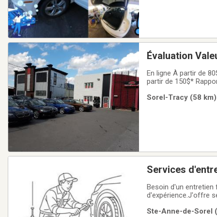
Évaluation Val
En ligne À partir de 80$* Rapport écrit* Explications verbalesSans inspection mécaniqueÀ L'
Sorel-Tracy (58 km) 
Services d'entr
Besoin d'un entretien 
d'expérience.J'offre 
Suspension- Changemen
Ste-Anne-de-Sorel (
mineures - Service rap