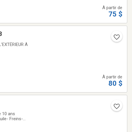
À partir de
75 $
3
À partir de
80 $
e 10 ans
ile- Freins-
t réparations