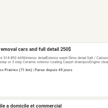
removal cars and full detail 250$
t 514-892-6696Interior detailExterior wash Rims detail Salt / Calciu
2 step or 3 step Ceramic exterior coating Carpet shampooEngine clea
f foggy look
es-Prairies (71 km) | Parue depuis 49 jours
le a domicile et commercial