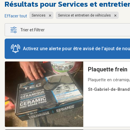
Résultats pour
Services et entreti
Services
Service et entretien de véhicules
Effacer tout
Trier et Filtrer
Activez une alerte pour être avisé de l’ajout de n
Plaquette frein
Plaquette en céramiqu
St-Gabriel-de-Brand