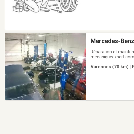
Mercedes-Benz 
Réparation et mainten
mecaniqueexpert.com
disponible sur place.Salles d’attente se
Varennes (70 km) | 
DISPONIBLES* Spécia