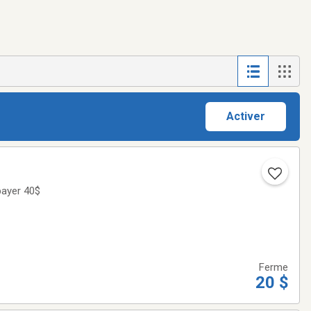
Activer
payer 40$
Ferme
20 $