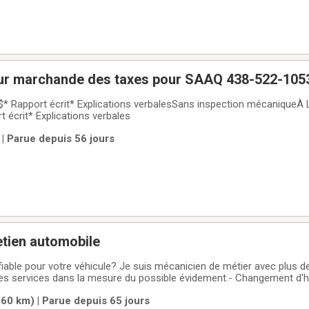
eur marchande des taxes pour SAAQ 438-522-105
EXTÉRIEUR À
partir de 150$* Rapport écrit* Explications verbales
| Parue depuis 56 jours
etien automobile
fiable pour votre véhicule? Je suis mécanicien de métier avec plus d
ses services dans la mesure du possible évidement.- Changement d'hu
t de pneus - Diagnostics de base - Entretien général- Inspection e
60 km) | Parue depuis 65 jours
ide et travail