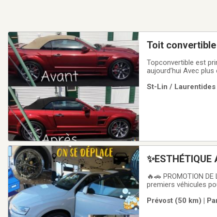
Topconvertible est pr
aujourd’hui Avec plus
que les particuliers. 
St-Lin / Laurentides
l’original. Pour une
✨ESTHÉTIQUE 
DETAILING À D
🔥🚗 PROMOTION DE
premiers véhicules pou
Britannique.Pour cet
Prévost (50 km) | Pa
qui réservent.Nous so