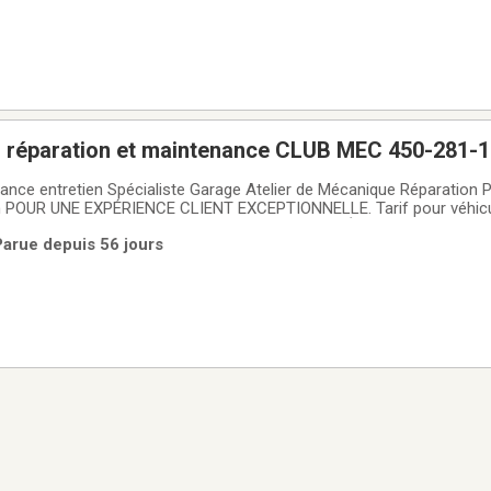
réparation et maintenance CLUB MEC 450-281-1
ance entretien Spécialiste Garage Atelier de Mécanique Réparation 
 POUR UNE EXPÉRIENCE CLIENT EXCEPTIONNELLE. Tarif pour véhicu
mi-privées 450-281-1053 *12 VÉHICULES DE COURTOISIE
Parue depuis 56 jours
listes : Mercedes-Benz Porsche BMW MINI