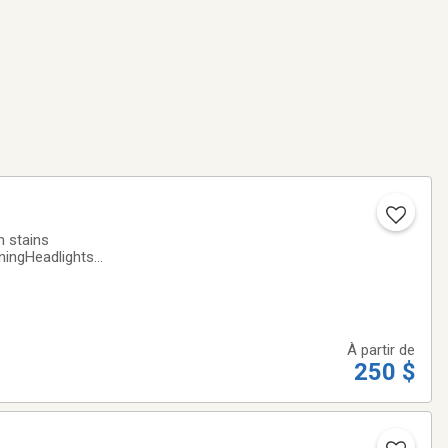
m stains
ningHeadlights
À partir de
250 $