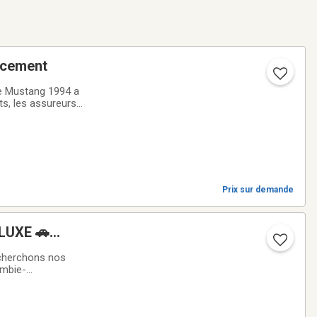
tion et remplacement
de Mustang 1994 a
ts, les assureurs
même supérieur à
Prix sur demande
LUXE 🚗
herchons nos
ombie-
remiers clients