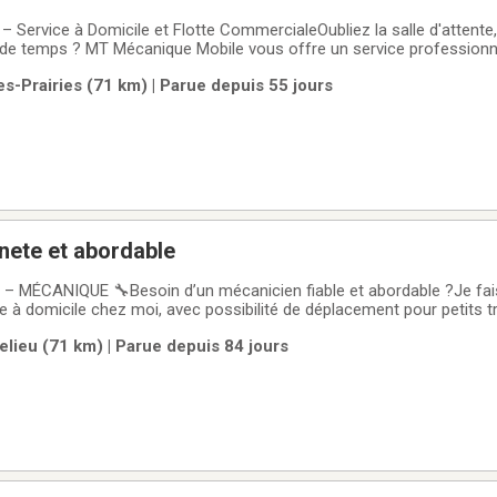
Service à Domicile et Flotte Commerciale​Oubliez la salle d'attente,
e temps ? MT Mécanique Mobile vous offre un service professionne
à votre domicile ou sur votre lieu de travail. Plus besoin de remorqu
es-Prairies (71 km) | Parue depuis 55 jours
née.​Nos Services
nete et abordable
– MÉCANIQUE 🔧Besoin d’un mécanicien fiable et abordable ?Je fais
 à domicile chez moi, avec possibilité de déplacement pour petits t
reins✔️ Suspension✔️ Bearing / roulement✔️ Ball joint✔️ Link kit✔️ E
lieu (71 km) | Parue depuis 84 jours
ail propre, prix