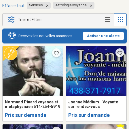
Services
Astrologie/voyance
Effacer tout
Trier et Filtrer
Recevez les nouvelles annonces
Activer une alerte
Normand Pinard voyance et
Joanne Médium - Voyante
métaphysicien 514-254-5919
sur rendez-vous
Prix sur demande
Prix sur demande