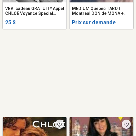
VRAI cadeau GRATUIT* Appel
MEDIUM Quebec TAROT
CHLOÉ Voyance Spécial
Montreal DON de MONA +
AMOUR Retour AVENIR
30Min GRATUIT VOYANCE
25 $
Prix sur demande
couple Prédictions 2026
TAROT LOVE PSYCHIC
100% JUSTE Chloé Tel: 514-
READING
969-2563