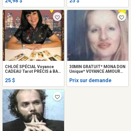
24,98 $
25 $
514-969-2563
CHLOÉ SPÉCIAL Voyance
30MIN GRATUIT* MONA DON
CADEAU Tarot PRÉCIS à BAS
Unique* VOYANCE AMOUR
prix Tel 514-969-2563
RETOUR 514-898-6662
25 $
Prix sur demande
MEDIUM Montréal LOVE
Tarot READING