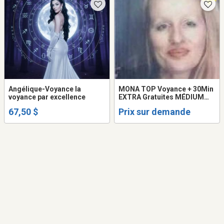
Angélique-Voyance la
MONA TOP Voyance + 30Min
voyance par excellence
EXTRA Gratuites MÉDIUM
QUÉBEC Voyante 514-898-
67,50 $
Prix sur demande
6662 TAROT LOVE Psychic
READING