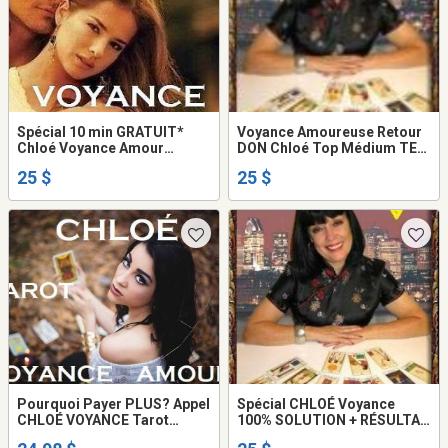
Spécial 10 min GRATUIT*
Voyance Amoureuse Retour
Chloé Voyance Amour
DON Chloé Top Médium TEL:
Retour Tarot Don UNIQUE
514-969-2563
25 $
25 $
Vérité Réponse CLAIRE en
DIRECT TEL: 514-969-2563
Pourquoi Payer PLUS? Appel
Spécial CHLOÉ Voyance
CHLOÉ VOYANCE Tarot
100% SOLUTION + RÉSULTAT
SÉRIEUX de VÉRITÉ
AMOUR Retour AVENIR Tel: