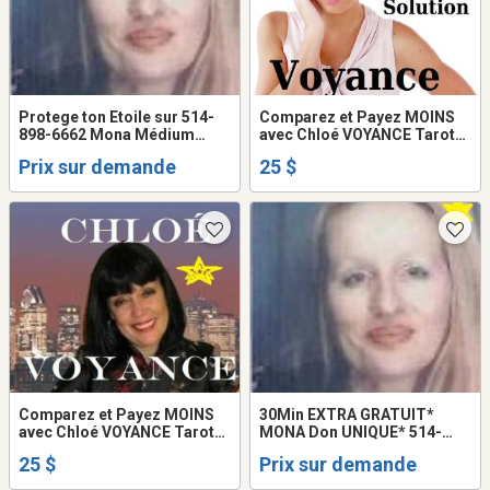
Protege ton Etoile sur 514-
Comparez et Payez MOINS
898-6662 Mona Médium
avec Chloé VOYANCE Tarot
VOYANTE Healer
VRAI Amour Argent Avenir
Prix sur demande
25 $
TEL: 514-969-2563
Comparez et Payez MOINS
30Min EXTRA GRATUIT*
avec Chloé VOYANCE Tarot
MONA Don UNIQUE* 514-
PRÉCIS et DATÉ 25$
898-6662 Médium VOYANTE
25 $
Prix sur demande
Tarot PSYCHIC TALISMAN