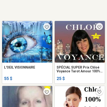
L'OEIL VISIONNAIRE
SPÉCIAL SUPER Prix Chloé
Voyance Tarot Amour 100%
SOLUTION + RÉSULTAT TEL:
55 $
25 $
514-969-2563