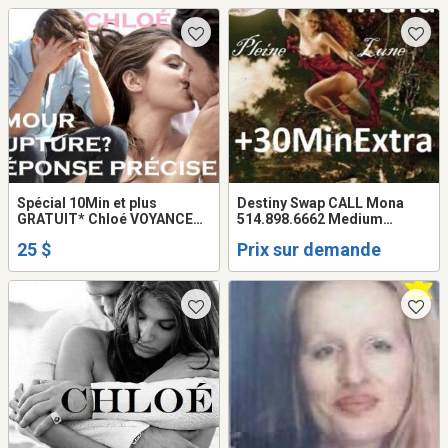
Spécial 10Min et plus
Destiny Swap CALL Mona
GRATUIT* Chloé VOYANCE
514.898.6662 Medium
Tarot Amour Argent Famille
HEALER Love PSYCHIC
25 $
Prix sur demande
Reading