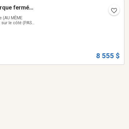
orque fermée
ère (AU MÊME
 sur le côté (PAS
pdatée à 3 fois
8 555 $