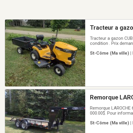
Tracteur a gaz
le tout en tres 
Tracteur a gazon CUB
condition . Prix dema
Pour information 450
St-Côme (Ma ville) |
Remorque LAROCHE 6' X 16' 14000 lbs année 20016 A sellette en excellente
condition
Remorque LAROCHE 6' X
000.00$. Pour inform
St-Côme (Ma ville) |