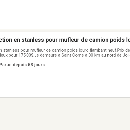
 stanless pour mufleur de camion poids lourd flambant
 de camion poids lourd flambant neuf.Prix demander 100.00$
deux pour 175.00$.Je demeure a Saint Come a 30 km au nord de Joli
0369 ou cel. 450-365-5190
 Parue depuis 53 jours