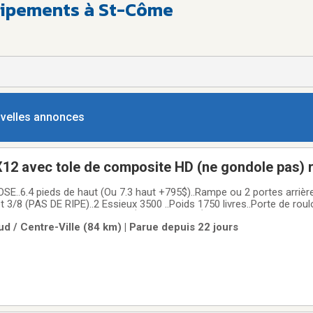
uipements à St-Côme
ouvelles annonces
12 avec tole de composite HD (ne gondole pas)
cargo fermer (frame peinturé ou galvanisé +$$$)
OSE..6.4 pieds de haut (Ou 7.3 haut +795$)..Rampe ou 2 portes arri
3/8 (PAS DE RIPE)..2 Essieux 3500 ..Poids 1750 livres..Porte de roulo
..Lumière LED ou DEL (EXTÉRIEUR ET INTÉRIEUR)..La tôle extérieur
d / Centre-Ville (84 km) | Parue depuis 22 jours
BALOUNE PAS AU