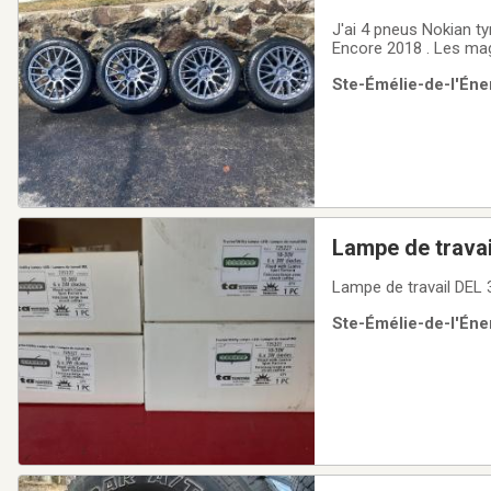
J'ai 4 pneus Nokian tyres 215/55 R18 monté sur mags RSSW ACHETÉ EN 2025 était install
Encore 2018 . Les ma
Ste-Émélie-de-l'Éner
Lampe de travai
Lampe de travail DEL 
Ste-Émélie-de-l'Éner