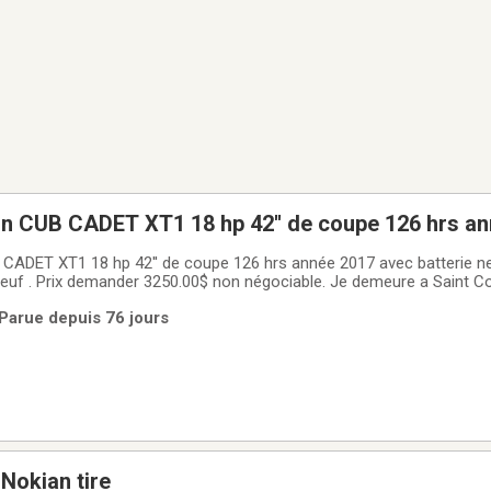
on CUB CADET XT1 18 hp 42'' de coupe 126 hrs a
euve en tres bonne condition
 CADET XT1 18 hp 42'' de coupe 126 hrs année 2017 avec batterie n
euf . Prix demander 3250.00$ non négociable. Je demeure a Saint 
r information 450-365-5190
 Parue depuis 76 jours
 Nokian tire