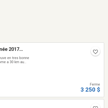
nnée 2017
euve en tres bonne
Come a 30 km au
Ferme
3 250 $