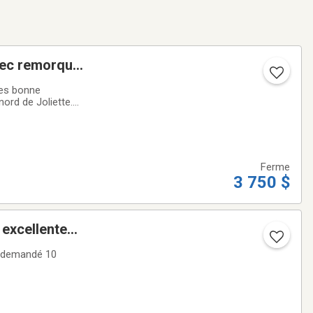
vec remorque
res bonne
ord de Joliette.
Ferme
3 750 $
x demandé 10