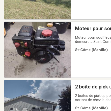
Moteur po
Moteur pour souffleuse a neige 208 cc en tres bonne condition. prix demander 225.00$ non négociable. Je
demeure a Saint Come
St-Côme (Ma ville) |
2 boite de pick
2 boites de pick up p
sortant de chez le dea
F250 de 2017 a 2025. 
St-Côme (Ma ville) |
4500.00$ chaque non 