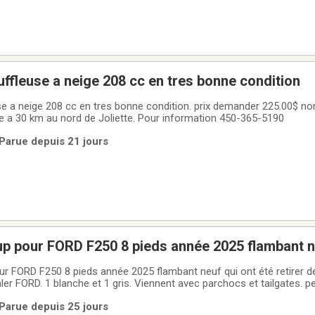
ur souffleuse a neige 208 cc en tres bonne condition
 a 30 km au nord de Joliette. Pour information 450-365-5190
 Parue depuis 21 jours
 up pour FORD F250 8 pieds année 2025 flambant 
our FORD F250 8 pieds année 2025 flambant neuf qui ont été retirer 
ler FORD. 1 blanche et 1 gris. Viennent avec parchocs et tailgates. pe
Ils sont présentement a Saint hubert sur la rive sud de Montreal. Pr
 Parue depuis 25 jours
négociable.