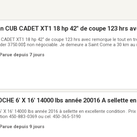
on CUB CADET XT1 18 hp 42'' de coupe 123 hrs a
bonne condition
 CADET XT1 18 hp 42'' de coupe 123 hrs avec remorque le tout en t
nder 3750.00$ non négociable. Je demeure a Saint Come a 30 km au n
-365-5190
 Parue depuis 7 jours
 16' 14000 lbs année 2016 à sellette en excellente condition . Pri
ation 450-883-0369 ou cel. 450-365-5190
 Parue depuis 9 jours