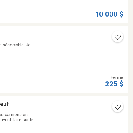
10 000 $
Ferme
225 $
neuf
des camions en
uvent faire sur les
ix demander