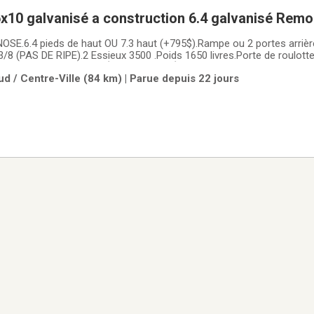
6x10 galvanisé a construction 6.4 galvanisé Rem
 pieds (rampe ou 2 portes arriere)
NOSE.6.4 pieds de haut OU 7.3 haut (+795$).Rampe ou 2 portes arri
/8 (PAS DE RIPE).2 Essieux 3500 .Poids 1650 livres.Porte de roulotte
ère LED ou DEL (EXTÉRIEUR ET INTÉRIEUR).La tôle extérieure est u
d / Centre-Ville (84 km) | Parue depuis 22 jours
MENT).Série blackout