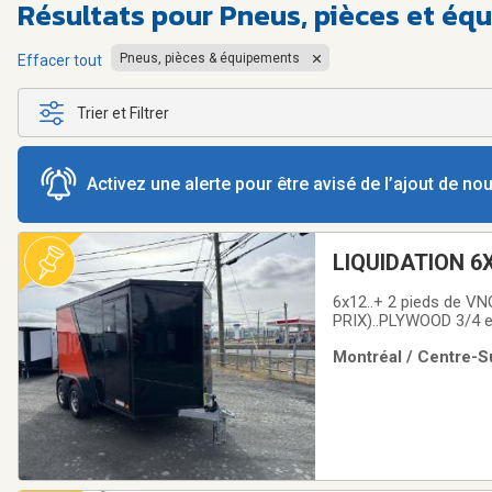
Résultats pour
Pneus, pièces et éq
Pneus, pièces & équipements
Effacer tout
Trier et Filtrer
Activez une alerte pour être avisé de l’ajout de n
LIQUIDATION 6X
fermée trailer 
6x12..+ 2 pieds de VN
PRIX)..PLYWOOD 3/4 et 
(PAS BESOIN CADENAS)
Montréal / Centre-Su
fois plus épais (NE 