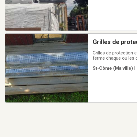
Grilles de protection en
neuf
Grilles de protection en stanless pour mufleur
ferme chaque ou les 
information 450-883-
St-Côme (Ma ville) |