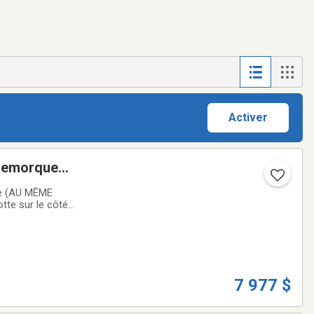
Activer
 remorque
ère (AU MÊME
tte sur le côté
e est updatée à 3
7 977 $