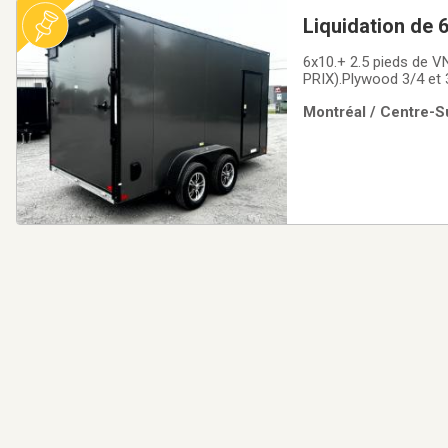
Liquidation de 
trailer cargo 10
6x10.+ 2.5 pieds de V
PRIX).Plywood 3/4 et 3
BESOIN CADENAS).Lumi
Montréal / Centre-Su
plus épais (GRATUITE