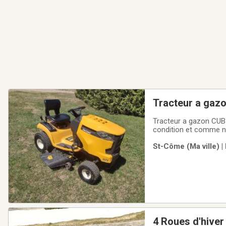
Tracteur a gaz
avec batterie n
Tracteur a gazon CUB
condition et comme n
nord de Joliette. Pou
St-Côme (Ma ville) |
4 Roues d'hiver