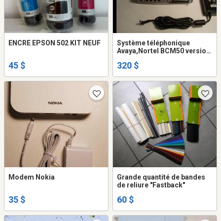
ENCRE EPSON 502 KIT NEUF
Système téléphonique
Avaya,Nortel BCM50 version
6 avec power supply
45 $
320 $
Modem Nokia
Grande quantité de bandes
de reliure "Fastback"
35 $
60 $