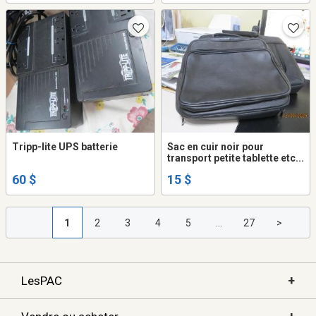
Tripp-lite UPS batterie
Sac en cuir noir pour
transport petite tablette etc...
60 $
15 $
1
2
3
4
5
...
27
>
+
LesPAC