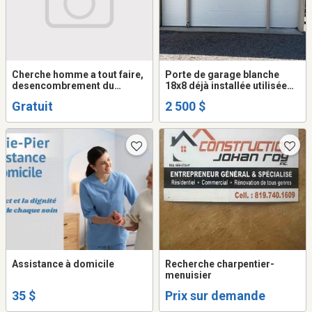
Cherche homme a tout faire,
Porte de garage blanche
desencombrement du
18x8 déjà installée utilisée
garage, petits traveaux, aide
4ou5 fois avec toute la
Gratuit
2 500 $
hardin etc.
quincaillerie comprise
Assistance à domicile
Recherche charpentier-
menuisier
35 $
Prix sur demande