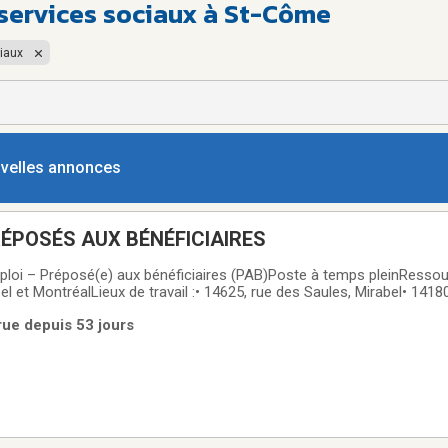
 services sociaux à St-Côme
iaux
ouvelles annonces
ÉPOSÉS AUX BÉNÉFICIAIRES
ploi – Préposé(e) aux bénéficiaires (PAB)Poste à temps pleinResso
el et MontréalLieux de travail :• 14625, rue des Saules, Mirabel• 141
 de nousNos ressources intermédiaires offrent un milieu de vie stru
rue depuis 53 jours
tèle présentant des