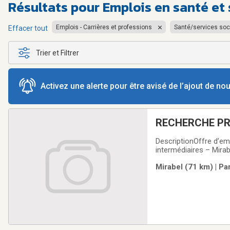
Résultats pour
Emplois en santé et
Emplois - Carrières et professions
Santé/services soc
Effacer tout
Trier et Filtrer
Activez une alerte pour être avisé de l’ajout de n
RECHERCHE PR
DescriptionOffre d’em
intermédiaires – Mirab
Est, MontréalÀ propos
Mirabel (71 km) | Pa
et humain à une clien