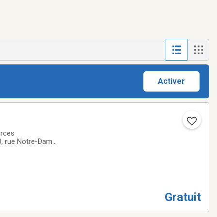
Activer
urces
80, rue Notre-Dame
cturé, sécurisant
Gratuit