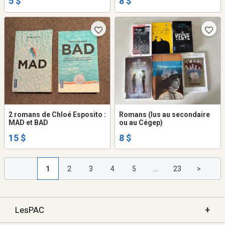
5 $
8 $
2 romans de Chloé Esposito :
Romans (lus au secondaire
MAD et BAD
ou au Cégep)
15 $
8 $
1
2
3
4
5
...
23
>
+
LesPAC