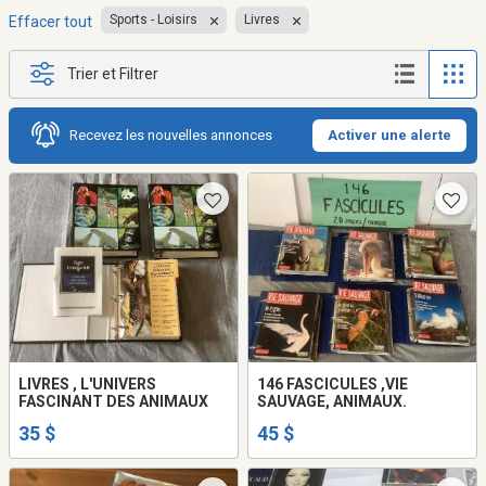
Sports - Loisirs
Livres
Effacer tout
Trier et Filtrer
Recevez les nouvelles annonces
Activer une alerte
LIVRES , L'UNIVERS
146 FASCICULES ,VIE
FASCINANT DES ANIMAUX
SAUVAGE, ANIMAUX.
35 $
45 $