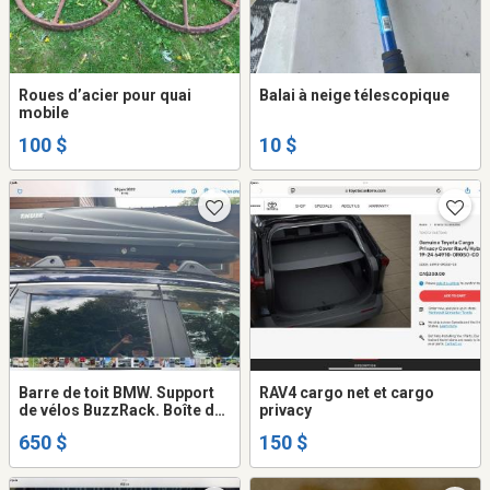
Roues d’acier pour quai
Balai à neige télescopique
mobile
100 $
10 $
Barre de toit BMW. Support
RAV4 cargo net et cargo
de vélos BuzzRack. Boîte de
privacy
toit Thule
650 $
150 $