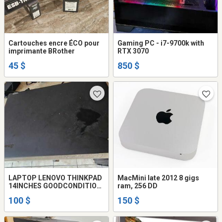
Cartouches encre ÉCO pour
Gaming PC - i7-9700k with
imprimante BRother
RTX 3070
45 $
850 $
LAPTOP LENOVO THINKPAD
MacMini late 2012 8 gigs
14INCHES GOODCONDITION
ram, 256 DD
100$ CASH YOU PICK
100 $
150 $