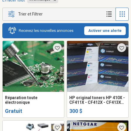
Effacer tout
Trier et Filtrer
Recevez les nouvelles annonces
Activer une alerte
Réparation toute
HP original toners HP 410X -
électronique
CF411X - CF412X - CF413X
(NEW/NEUF)
Gratuit
300 $