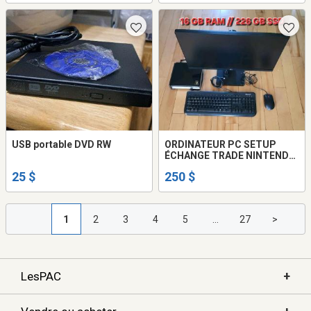
USB portable DVD RW
ORDINATEUR PC SETUP
ÉCHANGE TRADE NINTENDO
SWITCH
25 $
250 $
1
2
3
4
5
...
27
>
+
LesPAC