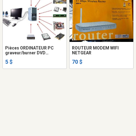
Pièces ORDINATEUR PC
ROUTEUR MODEM WIFI
graveur/burner DVD
NETGEAR
mouse/souris WebCam
5 $
70 $
Clavier/Keyboard
Écran/Screen memory
memoire Ram Son/Sound
Graphic Card, ...