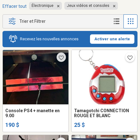
Électronique
Jeux vidéos et consoles
Effacer tout
Trier et Filtrer
Recevez les nouvelles annonces
Activer une alerte
Console PS4 + manette en
Tamagotchi CONNECTION
9.00
ROUGE ET BLANC
190 $
25 $