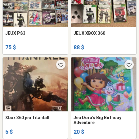
JEUX PS3
JEUX XBOX 360
75 $
88 $
Xbox 360 jeu Titanfall
Jeu Dora's Big Birthday
Adventure
5 $
20 $