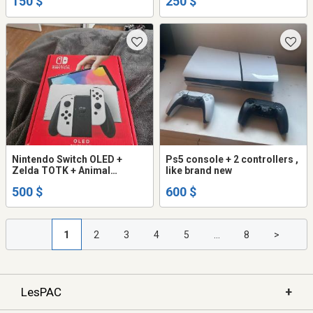
150 $
250 $
Nintendo Switch OLED +
Ps5 console + 2 controllers ,
Zelda TOTK + Animal
like brand new
Crossing – Excellent état
500 $
600 $
1
2
3
4
5
...
8
>
+
LesPAC