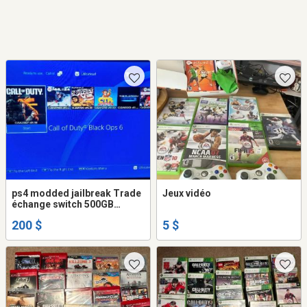
ps4 modded jailbreak Trade
Jeux vidéo
échange switch 500GB
firmware 11.00 GOLDHEN
200 $
5 $