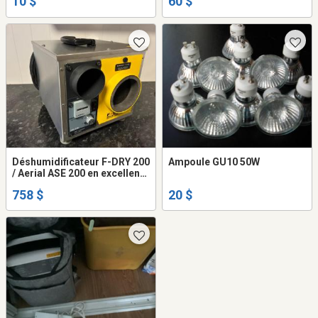
10 $
60 $
Déshumidificateur F-DRY 200
Ampoule GU10 50W
/ Aerial ASE 200 en excellent
état
758 $
20 $