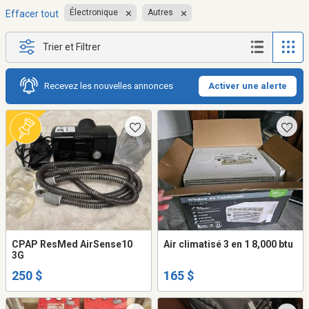
Électronique
Autres
Effacer tout
Trier et Filtrer
Recevez les nouvelles annonces
Activer une alerte
CPAP ResMed AirSense10
Air climatisé 3 en 1 8,000 btu
3G
250 $
165 $