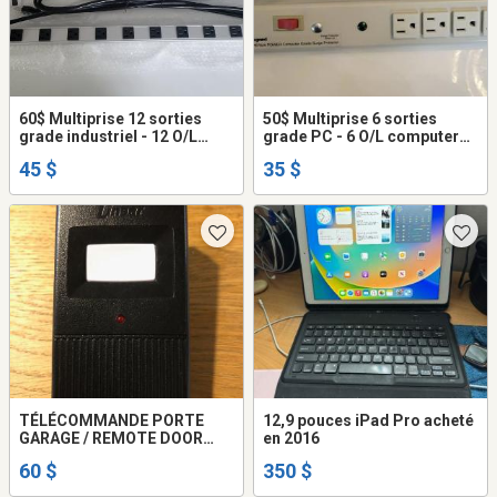
60$ Multiprise 12 sorties
50$ Multiprise 6 sorties
grade industriel - 12 O/L
grade PC - 6 O/L computer
industrial grade power strip
grade power strip
45 $
35 $
TÉLÉCOMMANDE PORTE
12,9 pouces iPad Pro acheté
GARAGE / REMOTE DOOR
en 2016
OPENER ****NEUF****
60 $
350 $