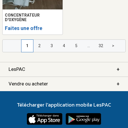
CONCENTRATEUR
D'OXYGÈNE
Faites une offre
1
2
3
4
5
...
32
>
+
LesPAC
+
Vendre ou acheter
Télécharger l'application mobile LesPAC