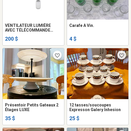
VENTILATEUR LUMIÈRE
Carafe A Vin.
AVEC TÉLÉCOMMANDE
****NEUF, LIVRÉ CHEZ
200 $
4 $
VOUS****
Présentoir Petits Gateaux 2
12 tasses/soucoupes
Étages LUXE
Expresson Galery Inhesion
35 $
25 $