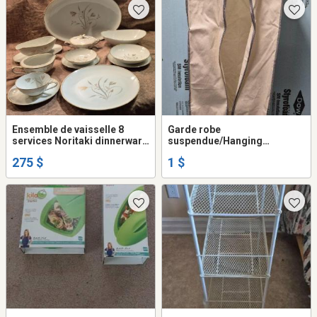
Ensemble de vaisselle 8
Garde robe
services Noritaki dinnerware
suspendue/Hanging
set
wardrobe
275 $
1 $