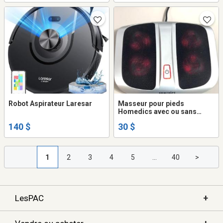
Robot Aspirateur Laresar
Masseur pour pieds
Homedics avec ou sans
chaleur. Pour des pieds
140 $
30 $
grandeur 7 de chaussure ou
moins
1
2
3
4
5
...
40
>
+
LesPAC