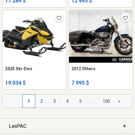
17 284 $
12 495 $
2025 Ski-Doo
2012 Others
19 034 $
7 995 $
1
2
3
4
5
...
100
>
+
LesPAC