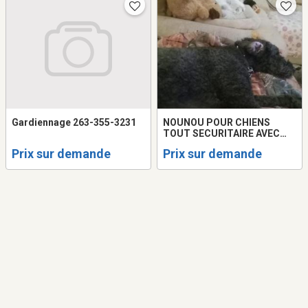
Gardiennage 263-355-3231
NOUNOU POUR CHIENS
TOUT SECURITAIRE AVEC
COUR CLOTUREE..24HRS
Prix sur demande
Prix sur demande
SUR 24 SUR PLACE. 20ANS
EXPERIENCE