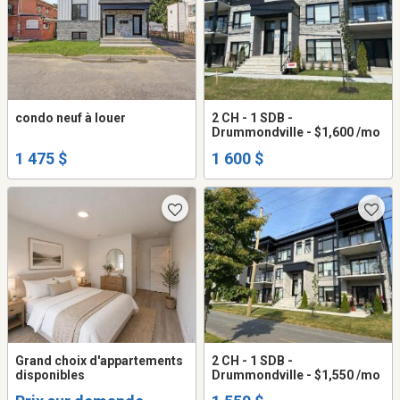
condo neuf à louer
2 CH - 1 SDB -
Drummondville - $1,600 /mo
1 475 $
1 600 $
Grand choix d'appartements
2 CH - 1 SDB -
disponibles
Drummondville - $1,550 /mo