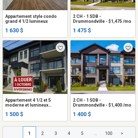
Appartement style condo
2 CH - 1 SDB -
grand 4 1/2 lumineux
Drummondville - $1,475 /mo
1 630 $
1 475 $
Appartement 4 1/2 et 5
2 CH - 1 SDB -
moderne et lumineux
Drummondville - $1,400 /mo
(espace bureau )
1 500 $
1 400 $
1
2
3
4
5
...
100
>