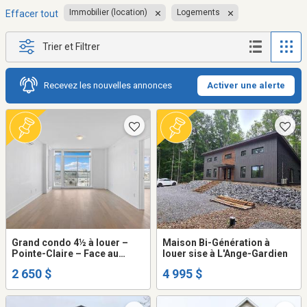
Immobilier (location)
Logements
Effacer tout
Trier et Filtrer
Recevez les nouvelles annonces
Activer une alerte
Grand condo 4½ à louer –
Maison Bi-Génération à
Pointe-Claire – Face au
louer sise à L'Ange-Gardien
Fairview – 2 SDB –
2 650 $
4 995 $
2650$/mois