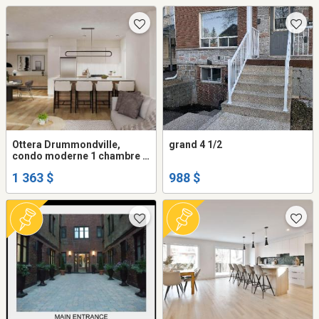
Ottera Drummondville,
grand 4 1/2
condo moderne 1 chambre à
louer - appartement /
1 363 $
988 $
logement