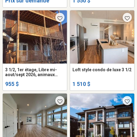
Prix sur demande
1 550 $
3 1/2, 1er étage, Libre mi-
Loft style condo de luxe 3 1/2
aout/sept 2026, animaux
permis.
955 $
1 510 $