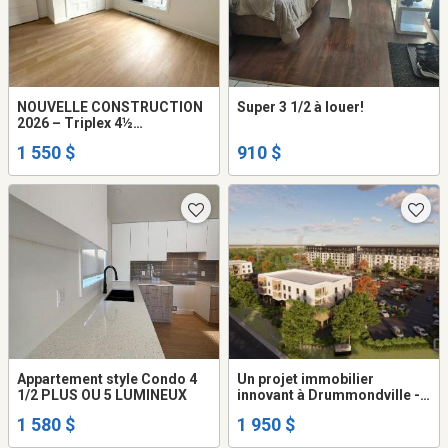
NOUVELLE CONSTRUCTION
Super 3 1/2 à louer!
2026 – Triplex 4½
MODERNES
1 550 $
910 $
Appartement style Condo 4
Un projet immobilier
1/2 PLUS OU 5 LUMINEUX
innovant à Drummondville -
Condo / appartement /
1 580 $
1 950 $
logement à louer