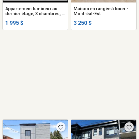
Appartement lumineux au
Maison en rangée à louer -
dernier étage, 3 chambres, 5
Montréal-Est
1/2, rénove - Bright top floor,
1 995 $
3 250 $
3 bedroom 5 1/2, renovated,
Snowdon metro - July 1