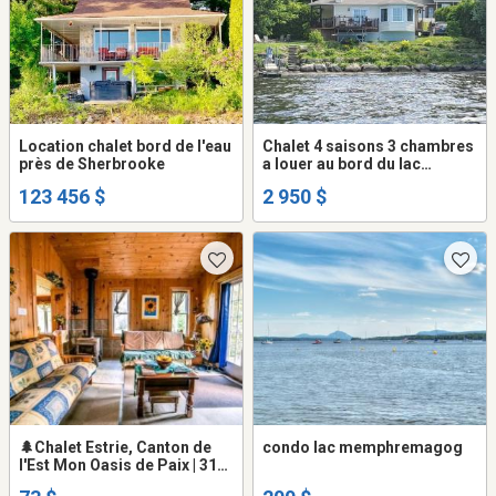
Location chalet bord de l'eau
Chalet 4 saisons 3 chambres
près de Sherbrooke
a louer au bord du lac
William a St-Ferdinand
123 456 $
2 950 $
🌲Chalet Estrie, Canton de
condo lac memphremagog
l'Est Mon Oasis de Paix | 31
nuits et + | Rabais | Kayak,