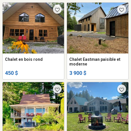
Chalet en bois rond
Chalet Eastman paisible et
moderne
450 $
3 900 $