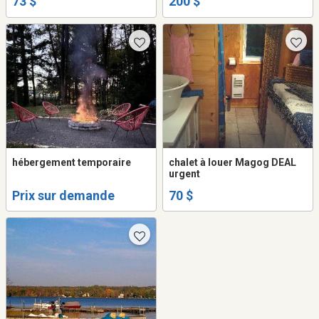
73 $
200 $
pédalo, plages privées
Chalet à louer Magog-Orford
hébergement temporaire
chalet à louer Magog DEAL
urgent
Prix sur demande
70 $