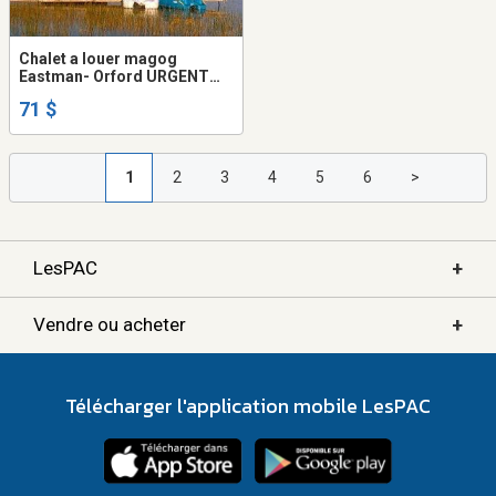
Chalet a louer magog
Eastman- Orford URGENT
Estrie Canton de l'Est
71 $
1
2
3
4
5
6
>
+
LesPAC
+
Vendre ou acheter
Télécharger l'application mobile LesPAC