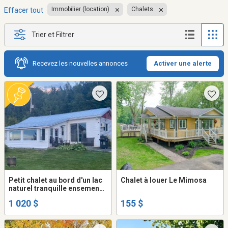
Immobilier (location)
Chalets
Effacer tout
Trier et Filtrer
Recevez les nouvelles annonces
Activer une alerte
Petit chalet au bord d'un lac
Chalet à louer Le Mimosa
naturel tranquille ensemencé
de truites
1 020 $
155 $