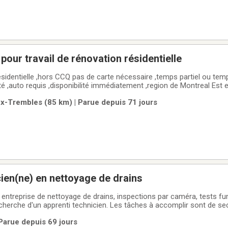
pour travail de rénovation résidentielle
,hors CCQ pas de carte nécessaire ,temps partiel ou temps plein ,ideal pour
ité ,auto requis ,disponibilité immédiatement ,region de Montreal Est 
,Lanaudiere . 514 817 4715 pour information .
ux-Trembles (85 km) | Parue depuis 71 jours
cien(ne) en nettoyage de drains
 entreprise de nettoyage de drains, inspections par caméra, tests fu
erche d'un apprenti technicien. Les tâches à accomplir sont de se
renant à manipuler le matériel, préparer le chantier, transporter l'équ
Parue depuis 69 jours
hées sont: