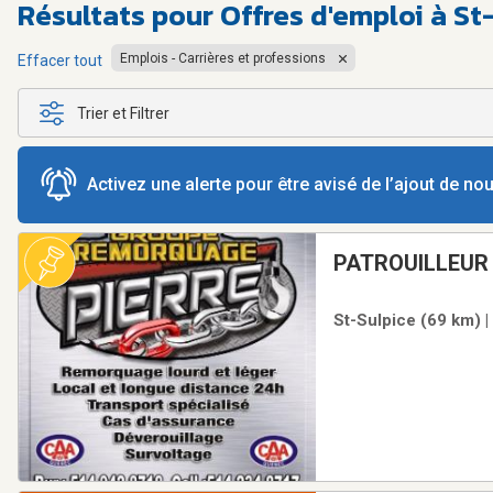
Résultats pour
Offres d'emploi à 
Emplois - Carrières et professions
Effacer tout
Trier et Filtrer
Activez une alerte pour être avisé de l’ajout de n
PATROUILLEUR
REMORQUEUSE
St-Sulpice (69 km) |