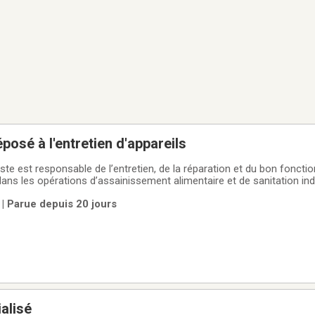
posé à l'entretien d'appareils
poste est responsable de l’entretien, de la réparation et du bon fonc
ans les opérations d’assainissement alimentaire et de sanitation indust
 équipements afin d’assurer la continuité des opérations et le respe
| Parue depuis 20 jours
t
alisé