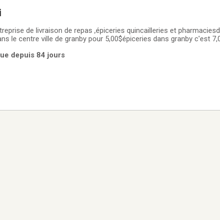
i
rise de livraison de repas ,épiceries quincailleries et pharmaciesda
ns le centre ville de granby pour 5,00$épiceries dans granby c'est 7
nse de granby c'est 11,00$ et st paul d'abbotsford c'est 10,00$vous
rue depuis 84 jours
 paiement