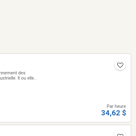
tionnement des
rielle. Il ou elle
ct des normes de
Par heure
34,62 $