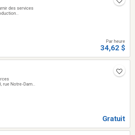
urnir des services
roduction
ejoindre notre
Par heure
34,62 $
urces
80, rue Notre-Dame
cturé, sécurisant
Gratuit