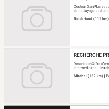
Gestion SaniPlus est u
de nettoyage et d'entr
alimentaire. Nous rech
Boisbriand (111 km) 
équipe et contribuer à
RECHERCHE PR
DescriptionOffre d’em
intermédiaires – Mirab
Est, MontréalÀ propos
Mirabel (122 km) | P
et humain à une clien