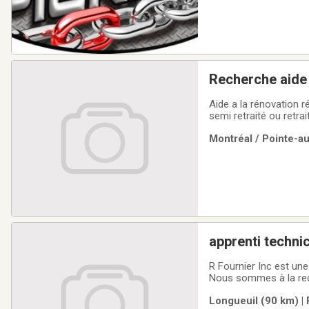
Recherche aide 
Aide a la rénovation résidentielle 
semi retraité ou retra
Montréal / Pointe-a
apprenti techni
R Fournier Inc est une
Nous sommes à la rech
technicien tout en app
Longueuil (90 km) | 
compétences recherc