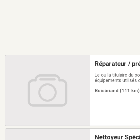
Réparateur / pré
Le ou la titulaire du 
équipements utilisés d
veille au maintien des
Boisbriand (111 km) 
salubrité alimentaire e
Nettoyeur Spéci