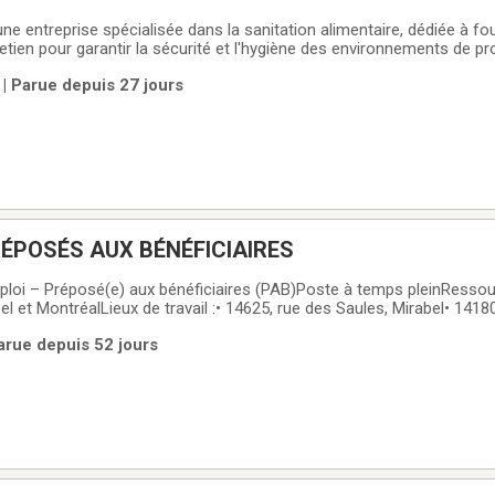
ne entreprise spécialisée dans la sanitation alimentaire, dédiée à fo
etien pour garantir la sécurité et l'hygiène des environnements de p
erchons un(e) nettoyeur spécialisé motivé(e) et rigoureux(se) pour r
| Parue depuis 27 jours
 maintenir
ÉPOSÉS AUX BÉNÉFICIAIRES
ploi – Préposé(e) aux bénéficiaires (PAB)Poste à temps pleinResso
el et MontréalLieux de travail :• 14625, rue des Saules, Mirabel• 141
 de nousNos ressources intermédiaires offrent un milieu de vie stru
arue depuis 52 jours
tèle présentant des