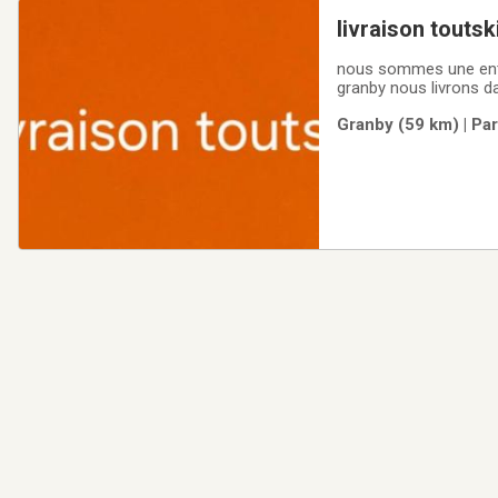
livraison toutsk
nous sommes une entrep
granby nous livrons da
c'est 10,00$ st alpho
Granby (59 km) | Pa
les frais de livraison