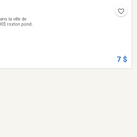
ns la ville de
,00$ roxton pond
 payer seulement
7 $