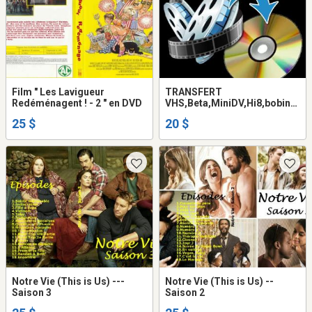
Film " Les Lavigueur
TRANSFERT
Redéménagent ! - 2 " en DVD
VHS,Beta,MiniDV,Hi8,bobine
Super 8mm sur
25 $
20 $
DVD/BLURAY/USB
Notre Vie (This is Us) ---
Notre Vie (This is Us) --
Saison 3
Saison 2