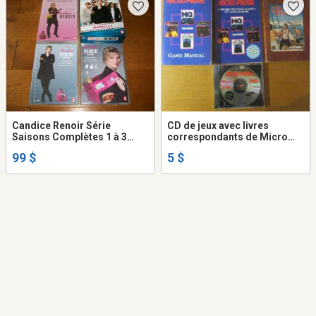
Candice Renoir Série
CD de jeux avec livres
Saisons Complètes 1 à 3
correspondants de Micro
Coffret DVD - Importation
Prose
99 $
5 $
Région 2 - Formats 16:9 + 4:3