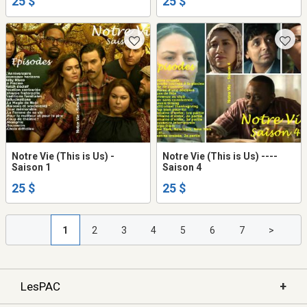
25 $
25 $
Notre Vie (This is Us) -
Notre Vie (This is Us) ----
Saison 1
Saison 4
25 $
25 $
1
2
3
4
5
6
7
>
+
LesPAC