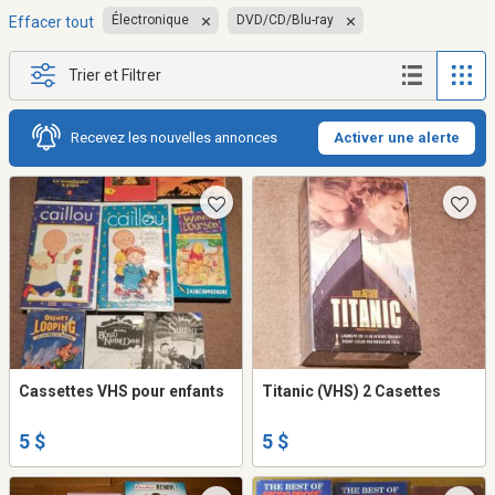
Électronique
DVD/CD/Blu-ray
Effacer tout
Trier et Filtrer
Recevez les nouvelles annonces
Activer une alerte
Cassettes VHS pour enfants
Titanic (VHS) 2 Casettes
5 $
5 $