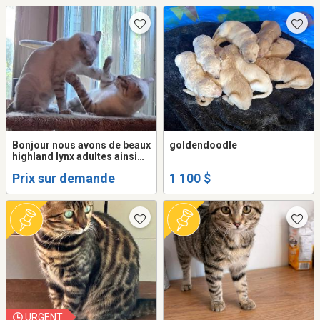
Bonjour nous avons de beaux
goldendoodle
highland lynx adultes ainsi
que des jeunes de toutes les
Prix sur demande
1 100 $
couleurs prêts à trouver leur
nouvelle famille...
URGENT