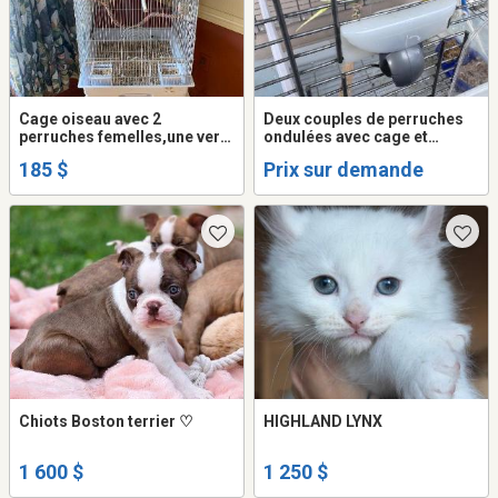
Cage oiseau avec 2
Deux couples de perruches
perruches femelles,une verte
ondulées avec cage et
et autre bleu avec toutes les
nourriture
185 $
Prix sur demande
accessoires
Chiots Boston terrier ♡
HIGHLAND LYNX
1 600 $
1 250 $