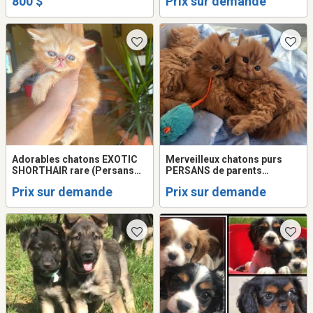
800 $
Prix sur demande
Adorables chatons EXOTIC
Merveilleux chatons purs
SHORTHAIR rare (Persans
PERSANS de parents
poil court) extrêmement
enregistrés très affectueux
Prix sur demande
Prix sur demande
affectueux couleurs variées !
couleurs variées !