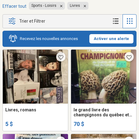
Sports - Loisirs
Livres
Effacer tout
Trier et Filtrer
Recevez les nouvelles annonces
Activer une alerte
Livres, romans
le grand livre des
champignons du québec et
de l'est du canada
5 $
70 $