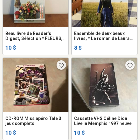
Beau livre de Reader’s
Ensemble de deux beaux
Digest, Sélection * FLEURS,
livres, * Le roman de Laura
DÉCORS ET CRÉATIONS
Secord * tome 1 et tome 2
10 $
8 $
CD-ROM Miss apéro Tale 3
Cassette VHS Céline Dion
jeux complets
Live in Memphis 1997 neuve
10 $
10 $