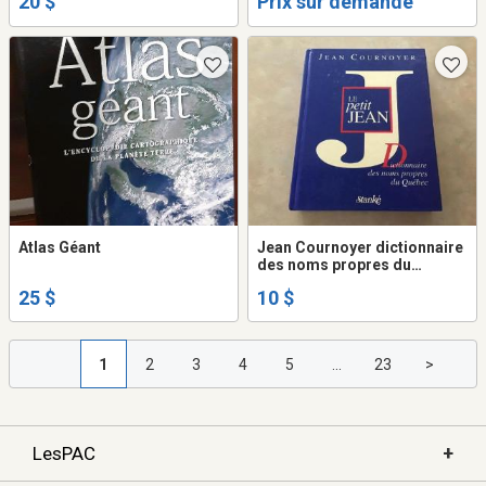
20 $
Prix sur demande
Atlas Géant
Jean Cournoyer dictionnaire
des noms propres du
Québec
25 $
10 $
1
2
3
4
5
...
23
>
+
LesPAC