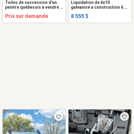
Toiles de succession d'un
Liquidation de 6x10
peintre québecois à vendre à
galvanisé a construction 6.4
l'unité ou en lot.
galvanisé Remorque fermée
Prix sur demande
8 555 $
trailer cargo 10 pieds (rampe
ou 2 portes arriere)