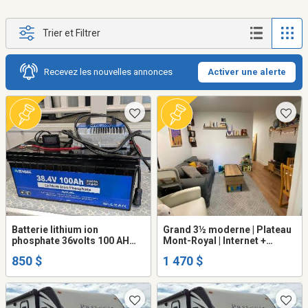
Trier et Filtrer
Recevez les nouvelles annonces
Activer une alerte
Batterie lithium ion
Grand 3½ moderne | Plateau
phosphate 36volts 100 AH
Mont-Royal | Internet +
pour car de golf
électros inclus | Visites cette
850 $
1 470 $
semaine