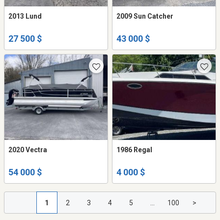
2013 Lund
2009 Sun Catcher
27 500 $
43 000 $
2020 Vectra
1986 Regal
54 000 $
4 000 $
1
2
3
4
5
...
100
>