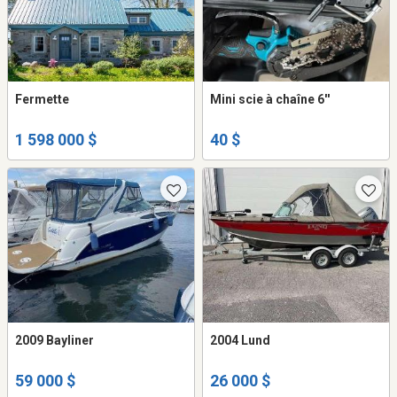
Fermette
Mini scie à chaîne 6''
1 598 000 $
40 $
2009 Bayliner
2004 Lund
59 000 $
26 000 $