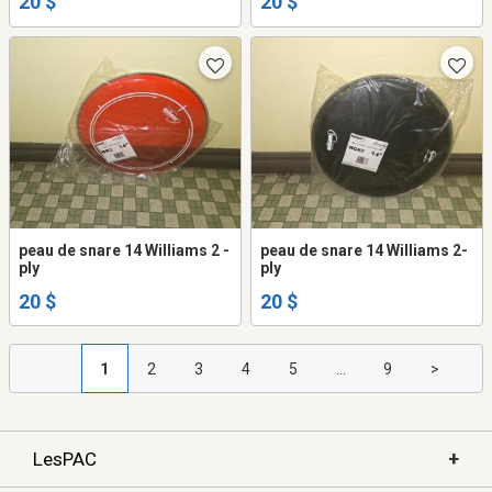
20 $
20 $
peau de snare 14 Williams 2 -
peau de snare 14 Williams 2-
ply
ply
20 $
20 $
1
2
3
4
5
...
9
>
+
LesPAC