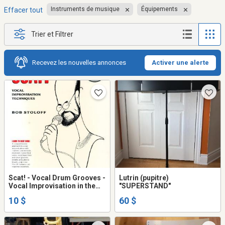
Instruments de musique
Équipements
Effacer tout
Trier et Filtrer
Recevez les nouvelles annonces
Activer une alerte
Scat! - Vocal Drum Grooves -
Lutrin (pupitre)
Vocal Improvisation in the
"SUPERSTAND"
BE-BOP Idiom - World Music
10 $
60 $
Drumming