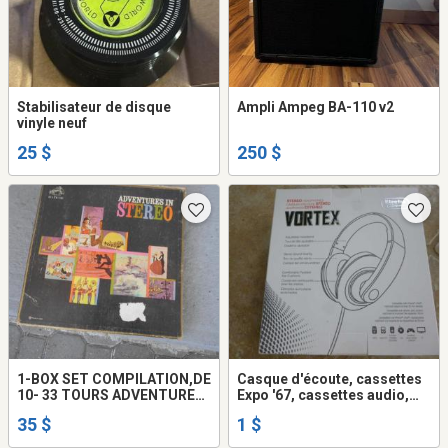
Stabilisateur de disque
Ampli Ampeg BA-110 v2
vinyle neuf
25 $
250 $
1-BOX SET COMPILATION,DE
Casque d'écoute, cassettes
10- 33 TOURS ADVENTURES
Expo '67, cassettes audio,
IN STEREO,1959,RCA
CD
35 $
1 $
VICTOR.