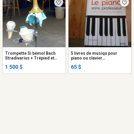
Trompette Si bémol Bach
5 livres de musiqu pour
Stradivarius + Trépied et
piano ou clavier
support à sourdines + lot de
électroniquee
1 500 $
65 $
partitions + lot de LP