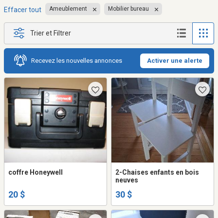
Ameublement
Mobilier bureau
Effacer tout
Trier et Filtrer
Recevez les nouvelles annonces
Activer une alerte
coffre Honeywell
2-Chaises enfants en bois
neuves
20 $
30 $