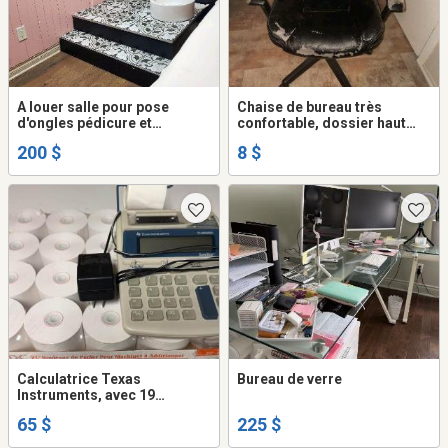
A louer salle pour pose
Chaise de bureau très
d'ongles pédicure et
confortable, dossier haut
manucures
pour tête
200 $
8 $
Calculatrice Texas
Bureau de verre
Instruments, avec 19
rouleaux de papier pour
65 $
225 $
machine additionner