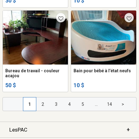
30 $
10 $
Bureau de travail - couleur
Bain pour bébé à l’état neufs
acajou
50 $
10 $
1
2
3
4
5
...
14
>
+
LesPAC