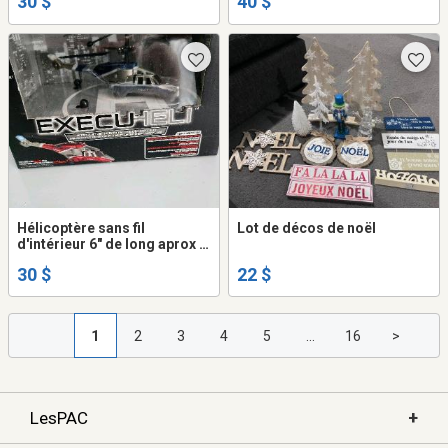
30 $
40 $
Hélicoptère sans fil
Lot de décos de noël
d'intérieur 6" de long aprox .
Boite jamais ouverte
30 $
22 $
1
2
3
4
5
...
16
>
+
LesPAC