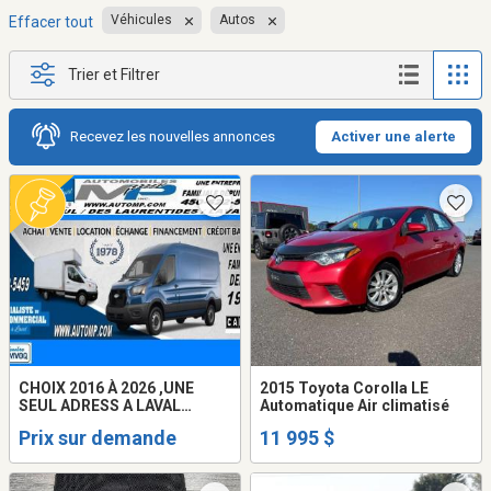
Véhicules
Autos
Effacer tout
Trier et Filtrer
Recevez les nouvelles annonces
Activer une alerte
CHOIX 2016 À 2026 ,UNE
2015 Toyota Corolla LE
SEUL ADRESS A LAVAL
Automatique Air climatisé
AUTOMOBILES M.P INC /
Prix sur demande
11 995 $
DEPUIS 1978 / GMC SAVANA /
CHEVROLET EXPRESS /
FORD TRANSIT