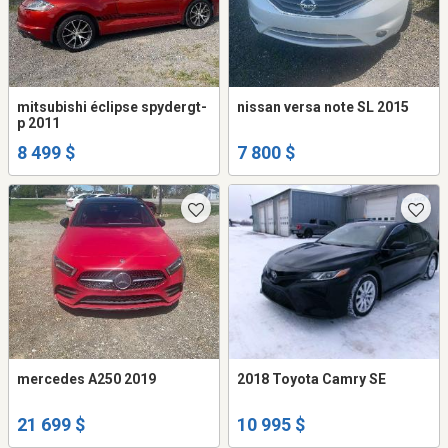
mitsubishi éclipse spydergt-
nissan versa note SL 2015
p 2011
8 499 $
7 800 $
mercedes A250 2019
2018 Toyota Camry SE
21 699 $
10 995 $