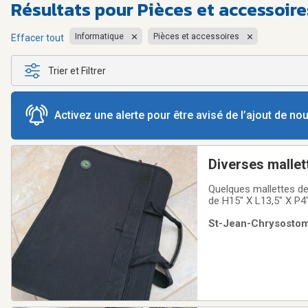
Résultats pour
Pièces et accessoir
Informatique
Pièces et accessoires
Effacer tout
Trier et Filtrer
Activez une alerte pour être avisé de l’ajout de n
Diverses mallet
Quelques mallettes de
de H15" X L13,5" X P4
St-Jean-Chrysostome