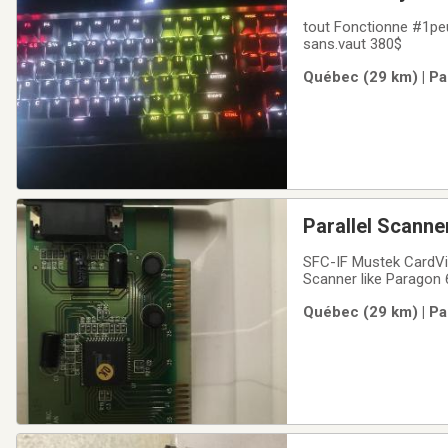
tout Fonctionne #1pe
sans.vaut 380$
Québec (29 km) | Pa
Parallel Scanner
SFC-IF Mustek CardVin
Scanner like Paragon 6
made by Must Systems
Québec (29 km) | Pa