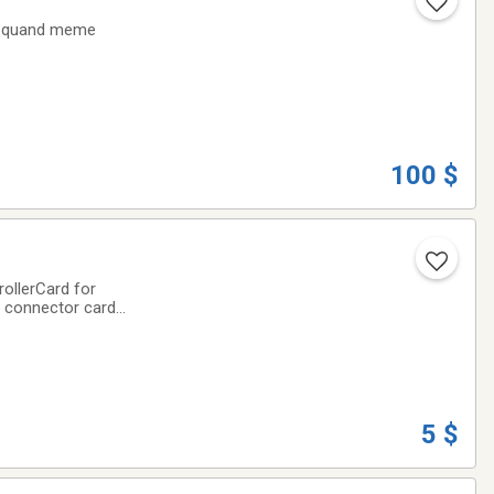
ne quand meme
100 $
ollerCard for
D) connector card
t
5 $