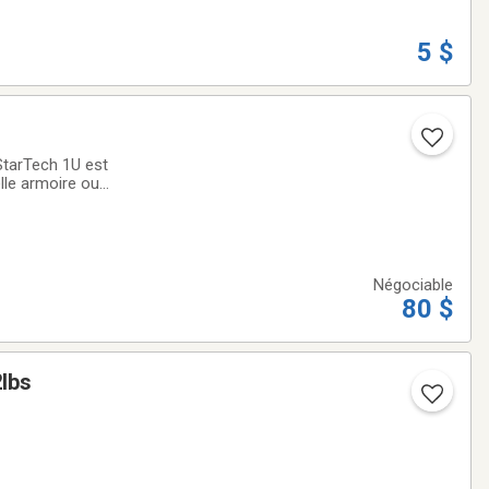
5 $
StarTech 1U est
lle armoire ou
le 1U* Profondeur
Négociable
80 $
2lbs