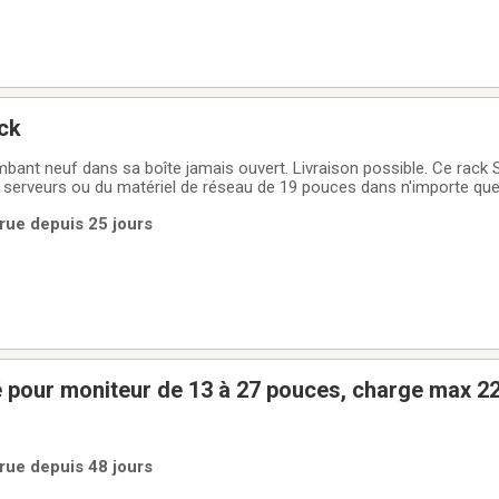
ck
mbant neuf dans sa boîte jamais ouvert. Livraison possible. Ce rack 
 serveurs ou du matériel de réseau de 19 pouces dans n'importe que
en condition presque neuve et prêt à l'emploi. * Conception universel
rue depuis 25 jours
r à
é pour moniteur de 13 à 27 pouces, charge max 2
rue depuis 48 jours