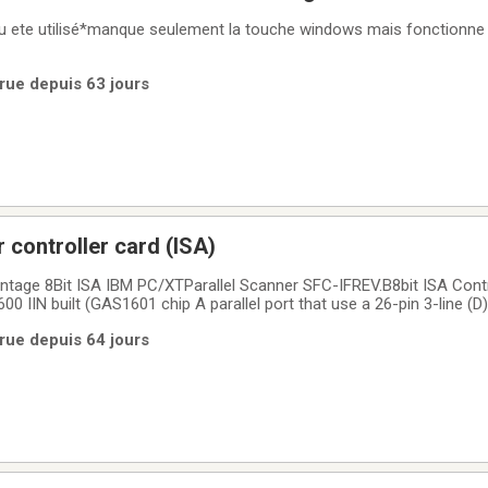
u ete utilisé*manque seulement la touche windows mais fonction
rue depuis 63 jours
 controller card (ISA)
tage 8Bit ISA IBM PC/XTParallel Scanner SFC-IFREV.B8bit ISA Contr
00 IIN built (GAS1601 chip A parallel port that use a 26-pin 3-line (
 in 1996Model: SFC-IF REV. CMustek SFC-IF Rev.B Must Sytem 8-Bi
rue depuis 64 jours