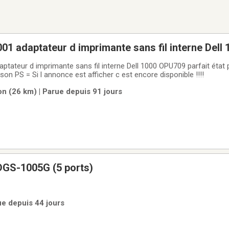
DELL Lex-M01-001 adaptateur d imprimante sans fil intern
terne Dell 1000 OPU709 parfait état prix $15.00 argent
comptant pas de livraison PS = Si l annonce est afficher c est encore disponible !!!!
n (26 km) | Parue depuis 91 jours
DGS-1005G (5 ports)
rue depuis 44 jours