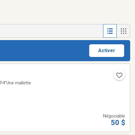
Activer
 P4"Une mallette
Négociable
50 $