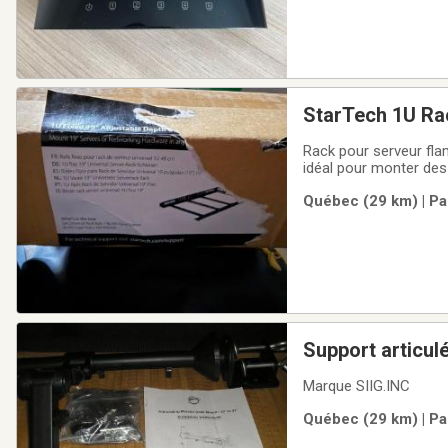
StarTech 1U Ra
Rack pour serveur fla
idéal pour monter des
rack standard. Il est 
Québec (29 km) | Pa
réglable pour s'adapte
Support articul
Marque SIIG.INC
Québec (29 km) | Pa