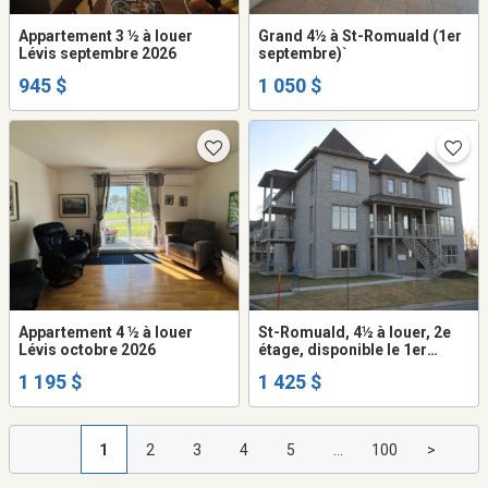
Appartement 3 ½ à louer
Grand 4½ à St-Romuald (1er
Lévis septembre 2026
septembre)`
945 $
1 050 $
Appartement 4 ½ à louer
St-Romuald, 4½ à louer, 2e
Lévis octobre 2026
étage, disponible le 1er
octobre 2026
1 195 $
1 425 $
1
2
3
4
5
...
100
>