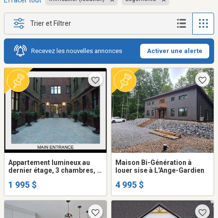
Effacer tout
Trier et Filtrer
Recevez les nouvelles annonces
Activer une alerte
Appartement lumineux au
Maison Bi-Génération à
dernier étage, 3 chambres, 5
louer sise à L'Ange-Gardien
1/2, rénove - Bright top floor,
1 995 $
4 995 $
3 bedroom 5 1/2, renovated,
Snowdon metro - July 1