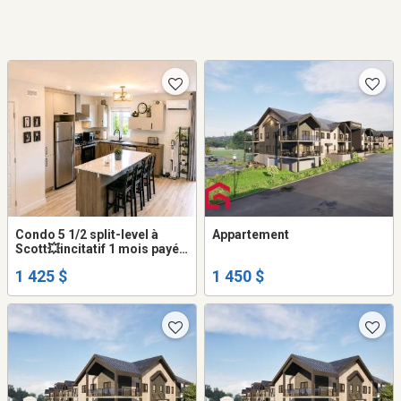
Condo 5 1/2 split-level à
Appartement
Scott💥incitatif 1 mois payé
💥
1 425 $
1 450 $