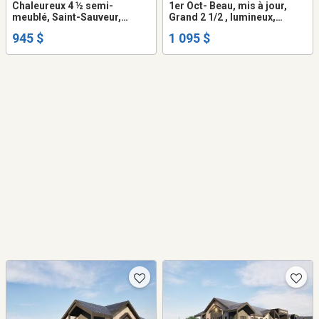
Chaleureux 4 ½ semi-
1er Oct- Beau, mis à jour,
meublé, Saint-Sauveur,
Grand 2 1/2 , lumineux,
Centre-ville de Québec, nc.-
propre, art déco - Oct 1st -
945 $
1 095 $
né
Beautiful, updated, clean,
secure, Large 2 1/2 , bright,
art deco