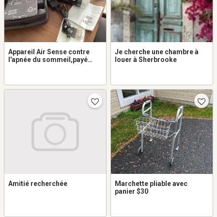
Appareil Air Sense contre
Je cherche une chambre à
l'apnée du sommeil,payé
louer à Sherbrooke
1695,00$ nettoyé tous les
soirs, payé 1695,00$ pour
300,00$ - argent comptant
seulement.
Amitié recherchée
Marchette pliable avec
panier $30