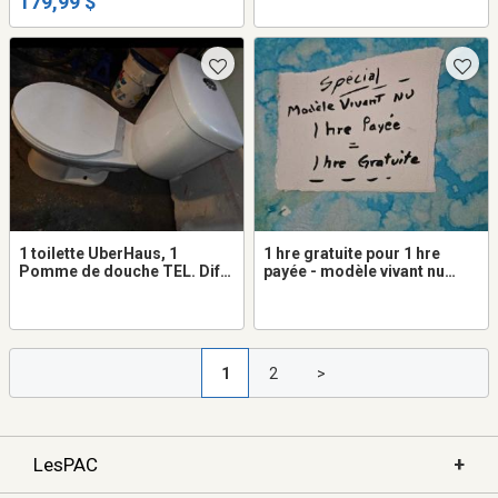
179,99 $
1 toilette UberHaus, 1
1 hre gratuite pour 1 hre
Pomme de douche TEL. Diff.
payée - modèle vivant nu
Jets
chez vous pour dessiner
1
2
>
+
LesPAC