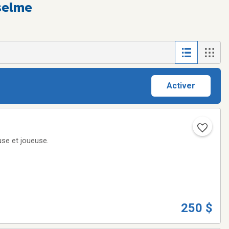
selme
Activer
use et joueuse.
250 $