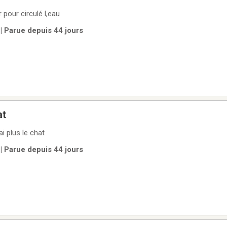
pour circulé l,eau
| Parue depuis 44 jours
at
ai plus le chat
| Parue depuis 44 jours