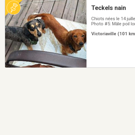
Teckels nain
Chiots nées le 14 juillet 2
Photo #5: Mâle poil lo
(Bobby)Photo #11: Feme
Victoriaville (101 k
famille. Ils seront vac