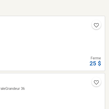
Ferme
25 $
éraleGrandeur 36