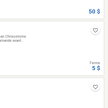
50 $
 Jean Chrisostome
commande avant
 commande est
Ferme
5 $