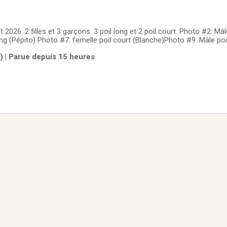
026. 2 filles et 3 garçons. 3 poil long et 2 poil court. Photo #2: Mâle long (George
ng (Pépito) Photo #7: femelle poil court (Blanche)Photo #9: Mâle poi
lle poil long (Joséphine) Ils seront prêt à quitter notre nid pour all
m) | Parue depuis 15 heures
cinés