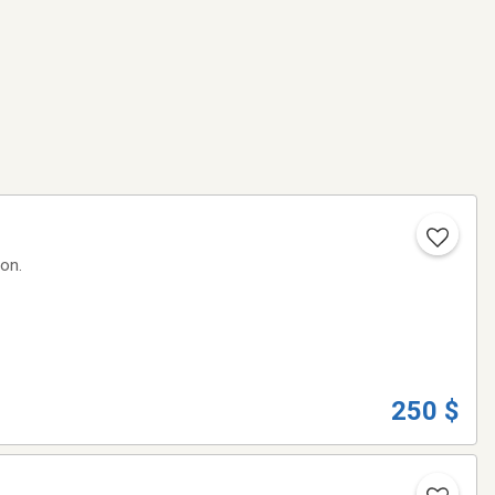
on.
250 $