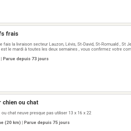
s frais
e fais la livraison secteur Lauzon, Lévis, St-David, St-Romuald , St
on est le mardi à toutes les deux semaines , vous confirmez votre 
smettez votre commande par texto . Le paiement se fait dès que la
| Parue depuis 73 jours
 interac.Commande
r chien ou chat
 ou chat neuve presque pas utiliser 13 x 16 x 22
 (20 km) | Parue depuis 75 jours