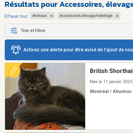
Résultats pour
Accessoires, élevag
Animaux
Accessoires/élevage/toilettage
Effacer tout
Trier et Filtrer
Activez une alerte pour être avisé de l’ajout de n
British Shorthai
Née le 11 janvier 2025
Montréal / Ahuntsic 