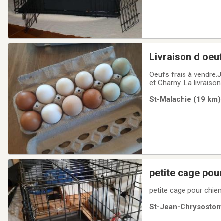
Livraison d oeuf
Oeufs frais à vendre.J
et Charny .La livrais
lundi 17h . Vous tran
St-Malachie (19 km) 
passée par virement
petite cage pou
petite cage pour chien
St-Jean-Chrysostome