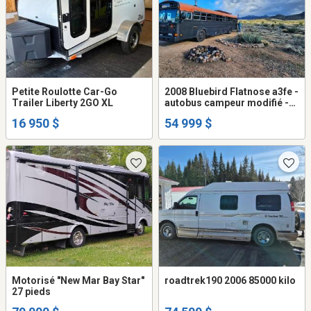
Petite Roulotte Car-Go
2008 Bluebird Flatnose a3fe -
Trailer Liberty 2GO XL
autobus campeur modifié -
skoolie
16 950 $
54 999 $
Motorisé "New Mar Bay Star"
roadtrek190 2006 85000 kilo
27 pieds