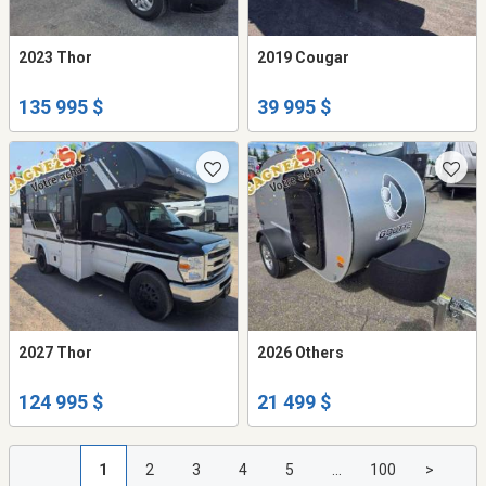
2023 Thor
2019 Cougar
135 995 $
39 995 $
2027 Thor
2026 Others
124 995 $
21 499 $
1
2
3
4
5
...
100
>