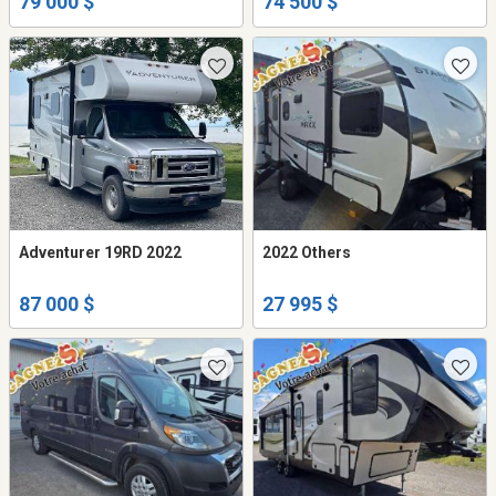
79 000 $
74 500 $
Adventurer 19RD 2022
2022 Others
87 000 $
27 995 $