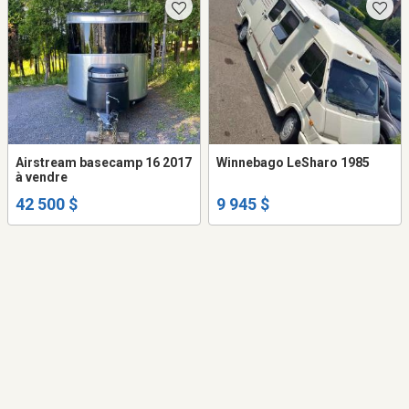
Airstream basecamp 16 2017
Winnebago LeSharo 1985
à vendre
42 500 $
9 945 $