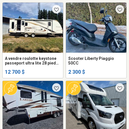
A vendre roulotte keystone
Scooter Liberty Piaggio
passeport ultra lite 28 pieds
50CC
2012
12 700 $
2 300 $