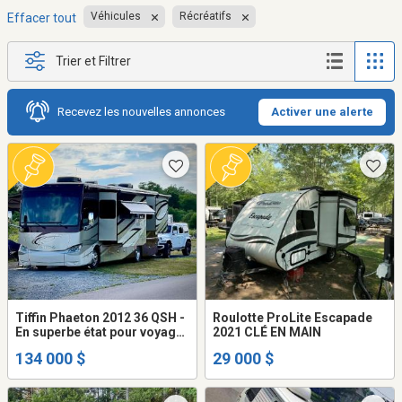
Véhicules
Récréatifs
Effacer tout
Trier et Filtrer
Recevez les nouvelles annonces
Activer une alerte
Tiffin Phaeton 2012 36 QSH -
Roulotte ProLite Escapade
En superbe état pour voyager
2021 CLÉ EN MAIN
ou y vivre
134 000 $
29 000 $