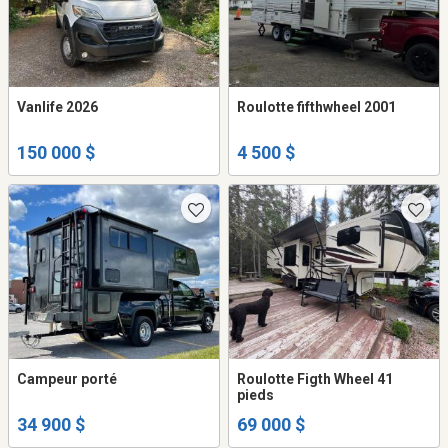
Vanlife 2026
Roulotte fifthwheel 2001
150 000 $
4 500 $
Campeur porté
Roulotte Figth Wheel 41
pieds
34 900 $
69 000 $