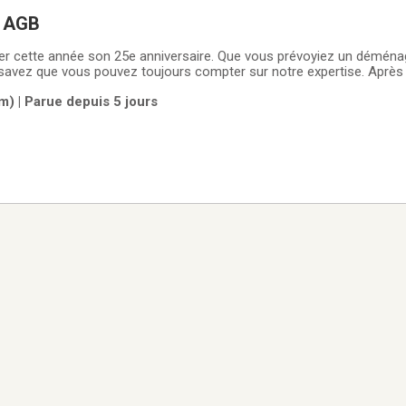
 AGB
rer cette année son 25e anniversaire. Que vous prévoyiez un déména
savez que vous pouvez toujours compter sur notre expertise. Après
rès 12 ans d’accréditations CAA, nous avons perfectionné nos tech
) | Parue depuis 5 jours
nagement le plus