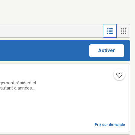
Activer
gement résidentiel
 autant d’années
niques afin de
Prix sur demande