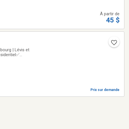
À partir de
45 $
urg | Lévis et
sidentiel✅
 palettes et
Prix sur demande