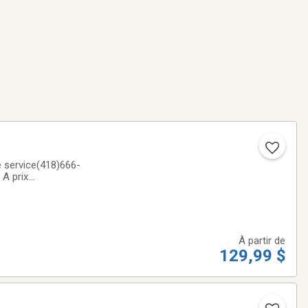
 service(418)666-
 A prix
& 24 pieds! UN
À partir de
129,99 $