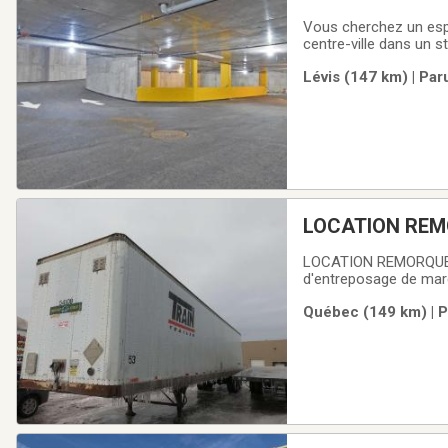
Vous cherchez un espa
centre-ville dans un s
d'octobre 2026 à +/- m
Lévis (147 km) | Par
795$ + taxesMoto: 30
LOCATION REMORQUE V
d'entreposage de marc
prendre votre temps p
Québec (149 km) | P
solution.Entreprise: m