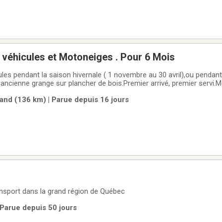
Entreposage de véhicules et Motoneiges . Pour 6 Mois
les pendant la saison hivernale ( 1 novembre au 30 avril),ou pendant
ncienne grange sur plancher de bois.Premier arrivé, premier servi.
6601 ou 418-800-9196, Alain.
nd (136 km) | Parue depuis 16 jours
sport dans la grand région de Québec
 Parue depuis 50 jours