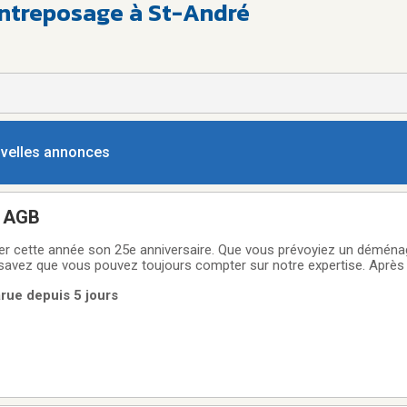
treposage à St-André
ouvelles annonces
 AGB
rer cette année son 25e anniversaire. Que vous prévoyiez un déména
savez que vous pouvez toujours compter sur notre expertise. Après
rès 12 ans d’accréditations CAA, nous avons perfectionné nos tech
arue depuis 5 jours
nagement le plus