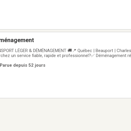
déménagement
SPORT LÉGER & DÉMÉNAGEMENT 🚚📍 Québec | Beauport | Charlesbo
chez un service fiable, rapide et professionnel?✅ Déménagement ré
rtement✅ Transport de meubles✅ Désencombrement✅ Transport de
 Parue depuis 52 jours
s et grands déplacementsINCLUS✔ Camion cube 20