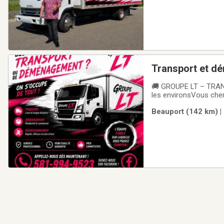
Transport et 
🚚 GROUPE LT – TRAN
les environsVous cher
Déménagement d'appa
Beauport (142 km) |
marchandises✅ Petit