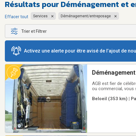
Résultats pour
Déménagement et en
Services
Déménagement/entreposage
Effacer tout
Trier et Filtrer
Activez une alerte pour être avisé de l’ajout de n
Déménagement
AGB est fier de céléb
ou commercial, vous 
dans le domaine et ap
Beloeil (353 km) | P
vous garantir le démé