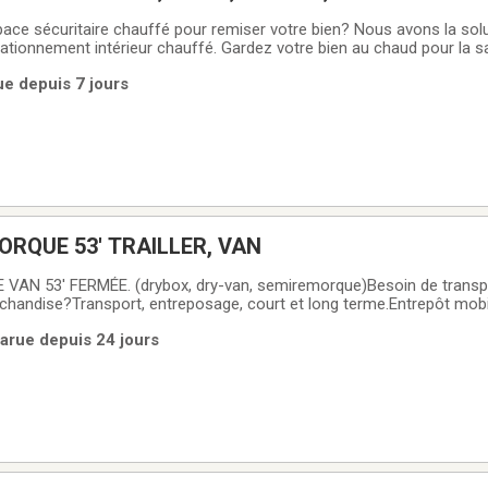
ce sécuritaire chauffé pour remiser votre bien? Nous avons la solu
tationnement intérieur chauffé. Gardez votre bien au chaud pour la sa
ars, avril 2027. Voici les tarifs en vigueurs pour toute la durée d'en
ue depuis 7 jours
0$ +
LOCATION REMORQUE 53' TRAILLER, VAN
AN 53' FERMÉE. (drybox, dry-van, semiremorque)Besoin de transp
handise?Transport, entreposage, court et long terme.Entrepôt mobi
our déménager, entreposer et déplacer vos biens, en une seule étape,
arue depuis 24 jours
anque d'espace, besoin de livrer votre