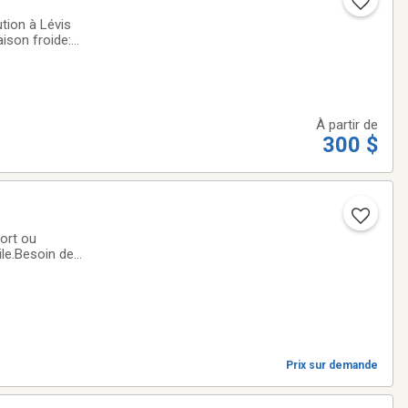
tion à Lévis
ison froide:
treposage:Voiture:
À partir de
300 $
ort ou
le.Besoin de
 voici la
Prix sur demande