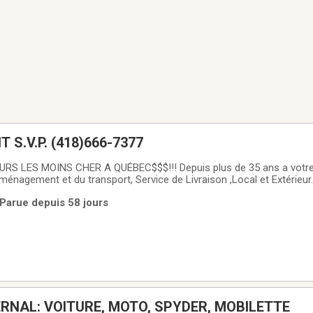
S.V.P. (418)666-7377
URS LES MOINS CHER A QUÉBEC$$$!!! Depuis plus de 35 ans a votre
énagement et du transport, Service de Livraison ,Local et Extérieur.
oucieux de vos Biens.Travail et Manutention hors pairCAMION 18-20 
 Parue depuis 58 jours
éléphone seulement!
RNAL: VOITURE, MOTO, SPYDER, MOBILETTE