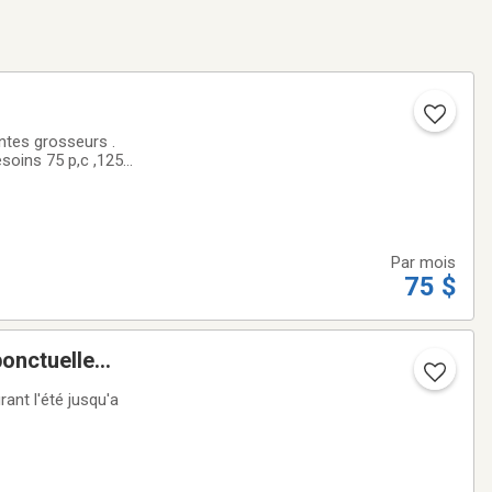
ntes grosseurs .
p,c ,125
Par mois
75 $
onctuelle
ant l'été jusqu'a