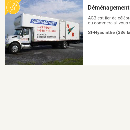
Déménagement
AGB est fier de céléb
ou commercial, vous 
dans le domaine et ap
St-Hyacinthe (336 km
vous garantir le démé