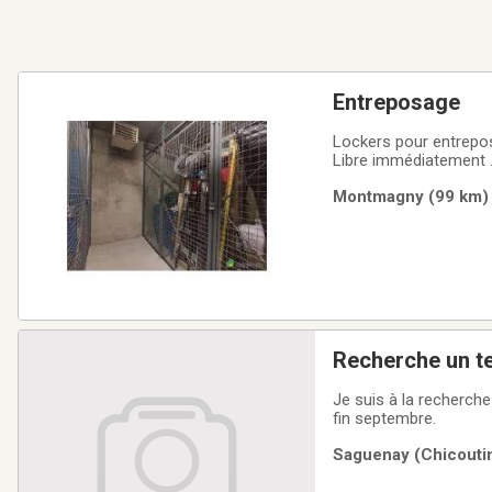
Entreposage
Lockers pour entrepos
Libre immédiatement . Ch
p,c sécuritaires.
Montmagny (99 km) |
Recherche un te
jusqu'a fin 
Je suis à la recherche
fin septembre.
Saguenay (Chicoutim