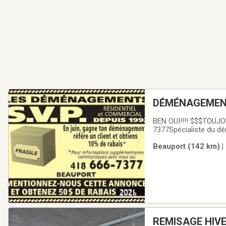
DÉMÉNAGEMENT 
BEN OUI!!!! $$$TOUJO
7377Spécialiste du dém
abordable,Fiable et S
Beauport (142 km) |
APPEL SUFFIRA! Par t
REMISAGE HIVE