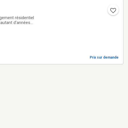
gement résidentiel
 autant d’années
niques afin de
Prix sur demande