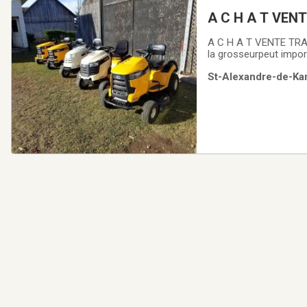
A C H A T VENTE TRACTEUR PELOUSE ( GAZON ) PEUT IMPORTE LA
MARQUE
A C H A T VENTE TRACTEUR PELOUSE ( GAZON ) PEUT IMPORTE LA MARQUEPour achat ses :peut importe
la grosseurpeut importe la mar
m'écrire en privé avec
St-Alexandre-de-Kam