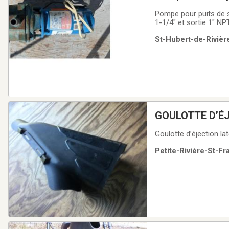
Pompe pour puits de 
1-1/4" et sortie 1" NP
St-Hubert-de-Rivièr
GOULOTTE D’É
VENDRE
Goulotte d’éjection l
Petite-Rivière-St-Fr