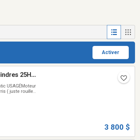
Activer
lindres 25HP
atic USAGÉMoteur
ufFiltre a gaz
3 800 $