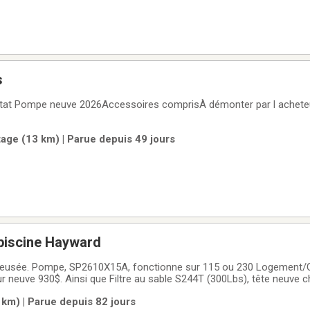
s
état Pompe neuve 2026Accessoires comprisÀ démonter par l achet
ge (13 km) | Parue depuis 49 jours
 piscine Hayward
Pompe, SP2610X15A, fonctionne sur 115 ou 230 Logement/Crépine neuf (coût
ur neuve 930$. Ainsi que Filtre au sable S244T (300Lbs), tête neuve
neuf 370$. Pas fonctionné depuis 2021, pourrait demander entretient.
 km) | Parue depuis 82 jours