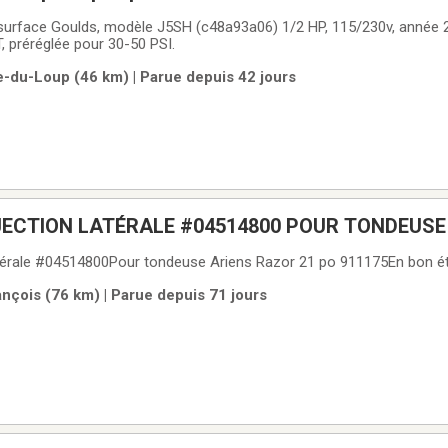
surface Goulds, modèle J5SH (c48a93a06) 1/2 HP, 115/230v, année 2
T, préréglée pour 30-50 PSI.
e-du-Loup (46 km) | Parue depuis 42 jours
JECTION LATÉRALE #04514800 POUR TONDEUSE
atérale #04514800Pour tondeuse Ariens Razor 21 po 911175En bon ét
ançois (76 km) | Parue depuis 71 jours