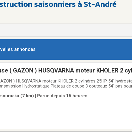
truction saisonniers à St-André
ouvelles annonces
ouse ( GAZON ) HUSQVARNA moteur KHOLER 2 cy
54" hydrostatic USAGÉ
( GAZON ) HUSQVARNA moteur KHOLER 2 cylindres 25HP 54" hydrost
n Hydrostatique Plateau de coupe 3 couteaux 54" pas pourris ( juste rouille
rique Grosse roue arrière 5 boltsBumper avantHuile + fitre moteur ne
ouraska (7 km) | Parue depuis 15 heures
3800$ ( argent