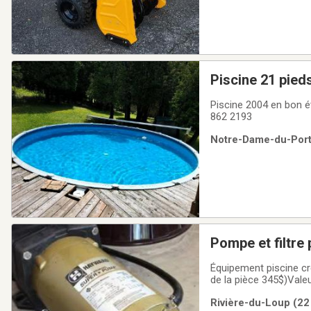
Piscine 21 pied
Piscine 2004 en bon 
862 2193
Notre-Dame-du-Porta
Pompe et filtre
Équipement piscine creusée. 
de la pièce 345$)Vale
(valeur 168$) Valeur 
Rivière-du-Loup (22