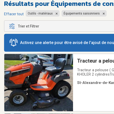
Résultats pour
Équipements de cons
Outils - matériaux
Équipements saisonniers
Effacer tout
Trier et Filtrer
Activez une alerte pour être avisé de l’ajout de n
Tracteur a pel
Tracteur a pelouse 
KHOLER 2 cylindresTransmissio
de surface )PTO élect
St-Alexandre-de-Kam
neufNouvelle batterie