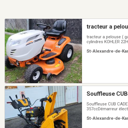
tracteur a pel
H
tracteur a pelouse ( gaz
cylindres KOHLER 22HP
filtre moteur neuf Filtre
St-Alexandre-de-Kam
neuf2x lames de tond
Souffleuse CUB
MODEL MAX HD 
Souffleuse CUB CADET
357ccDémarreur élect
vitesses reculonsHuile mot
St-Alexandre-de-Kam
vend neuf a 4630$+tax