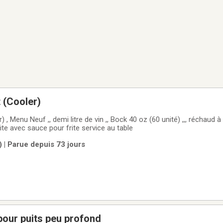
t (Cooler)
r) , Menu Neuf ,, demi litre de vin ,, Bock 40 oz (60 unité) ,,, réchaud 
 frite avec sauce pour frite service au table
 | Parue depuis 73 jours
our puits peu profond