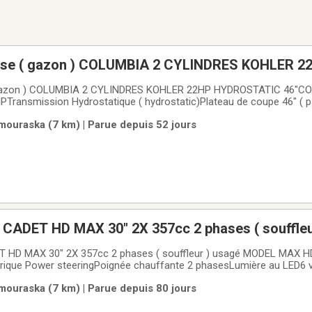
ouse ( gazon ) COLUMBIA 2 CYLINDRES KOHLER 2
YDROSTATIC 46"
on ) COLUMBIA 2 CYLINDRES KOHLER 22HP HYDROSTATIC 46"COLUMBIAMoteur 2
Transmission Hydrostatique ( hydrostatic)Plateau de coupe 46" ( p
 a gaz neuf Nouvelle batterie Carburateur refais2x spindle complet de tondeuse
ouraska (7 km) | Parue depuis 52 jours
euse neufsaint-alexandre
 CADET HD MAX 30" 2X 357cc 2 phases ( souffleu
30''
 HD MAX 30" 2X 357cc 2 phases ( souffleur ) usagé MODEL MAX HD
rique Power steeringPoignée chauffante 2 phasesLumière au LED6 v
eur neufsaint-alexandre de kamouraska3000$ FERME (( NON-NÉGOCIABLE ))se
ouraska (7 km) | Parue depuis 80 jours
es ( 5325$ avec taxes )je livre pas