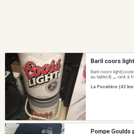
Baril coors ligh
Baril coors light(coole
au table(4) ,,,, rack à
La Pocatière (42 km)
Pompe Goulds p