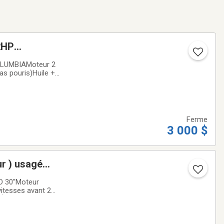
2HP
as pouris)Huile +
Ferme
3 000 $
r ) usagé
 30''Moteur
itesses avant 2