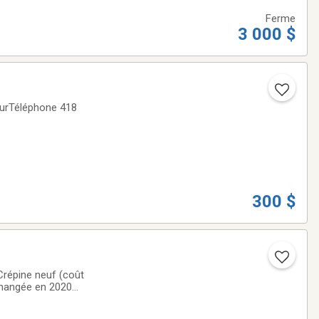
Ferme
3 000 $
eurTéléphone 418
300 $
 changée en 2020